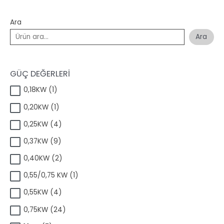
Ara
Ara
GÜÇ DEĞERLERİ
1
0,18KW
1
ü
1
0,20KW
1
r
ü
ü
4
0,25KW
4
r
n
ü
ü
9
0,37KW
9
r
n
ü
ü
2
0,40KW
2
r
n
ü
ü
1
0,55/0,75 KW
1
r
n
ü
ü
4
0,55KW
4
r
n
ü
ü
2
0,75KW
24
r
n
4
ü