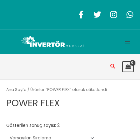
İçeriğe
atla
Main
Men
Arama
Ana Sayfa
/ Ürünler “POWER FLEX” olarak etiketlendi
POWER FLEX
Gösterilen sonuç sayısı: 2