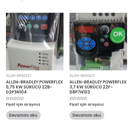
ALLEN-BRADLEY
ALLEN-BRADLEY
ALLEN-BRADLEY POWERFLEX
ALLEN-BRADLEY POWERFLEX
0,75 KW SÜRÜCÜ 22B-
3,7 KW SÜRÜCÜ 22F-
D2P3N104
D8P7N103
5
Fiyat için arayınız
5
Fiyat için arayınız
üzerinden
üzerinden
0
0
oy
oy
Devamını oku
Devamını oku
aldı
aldı