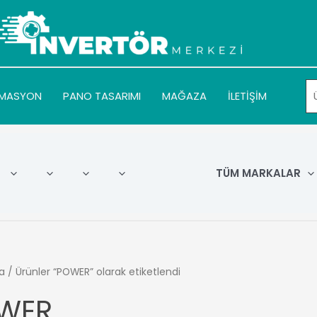
MASYON
PANO TASARIMI
MAĞAZA
İLETİŞİM
TÜM MARKALAR
a
/ Ürünler “POWER” olarak etiketlendi
WER