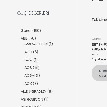
GÜÇ DEĞERLERİ
Tek bir s
1
Genel
190
9
7
ABB
70
Genel
0
0
1
ABB KARTLARI
1
SETEX P
ü
ü
ü
GÜÇ KA
r
6
ACH
6
r
r
ü
ü
ü
ü
1
ACQ
1
Fiyat içi
5
n
r
üzerinden
n
n
ü
0
ü
5
ACS
51
oy
r
Dev
aldı
n
1
ü
1
oku
ACSM
1
ü
n
ü
r
3
ACX
3
r
ü
ü
ü
8
ALLEN-BRADLEY
8
n
r
n
ü
ü
1
ASI ROBICON
1
r
n
ü
ü
1