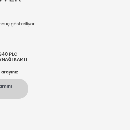
onuç gösteriliyor
S40 PLC
YNAĞI KARTI
n arayınız
amını