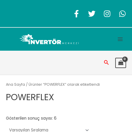
İçeriğe
atla
Main
Men
Arama
Ana Sayfa
/ Ürünler “POWERFLEX” olarak etiketlendi
POWERFLEX
Gösterilen sonuç sayısı: 6