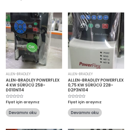
ALLEN-BRADLEY
ALLEN-BRADLEY
ALEN-BRADLEY POWERFLEX
ALLEN-BRADLEY POWERFLEX
4 KW SÜRÜCÜ 25B-
0,75 KW SÜRÜCÜ 22B-
D010N114
D2P3N104
5
Fiyat için arayınız
5
Fiyat için arayınız
üzerinden
üzerinden
0
0
oy
oy
Devamını oku
Devamını oku
aldı
aldı