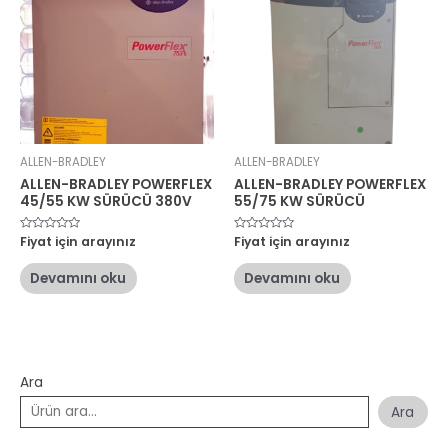
ALLEN-BRADLEY
ALLEN-BRADLEY
ALLEN-BRADLEY POWERFLEX
ALLEN-BRADLEY POWERFLEX
45/55 KW SÜRÜCÜ 380V
55/75 KW SÜRÜCÜ
5
Fiyat için arayınız
5
Fiyat için arayınız
üzerinden
üzerinden
0
0
oy
oy
Devamını oku
Devamını oku
aldı
aldı
Ara
Ara