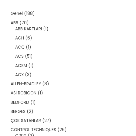
n
1
Genel
188
8
7
ABB
70
8
0
1
ABB KARTLARI
1
ü
ü
ü
r
6
ACH
6
r
r
ü
ü
ü
ü
1
ACQ
1
n
r
n
n
ü
ü
5
ACS
51
r
n
1
ü
1
ACSM
1
ü
n
ü
r
3
ACX
3
r
ü
ü
ü
8
ALLEN-BRADLEY
8
n
r
n
ü
ü
1
ASI ROBICON
1
r
n
ü
ü
1
BEDFORD
1
r
n
ü
ü
2
BERGES
2
r
n
ü
ü
2
ÇOK SATANLAR
27
r
n
7
ü
2
CONTROL TECHNIQUES
26
ü
n
2
6
C200
2