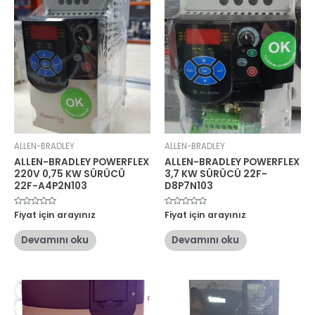
ALLEN-BRADLEY
ALLEN-BRADLEY
ALLEN-BRADLEY POWERFLEX
ALLEN-BRADLEY POWERFLEX
220V 0,75 KW SÜRÜCÜ
3,7 KW SÜRÜCÜ 22F-
22F-A4P2N103
D8P7N103
5
Fiyat için arayınız
5
Fiyat için arayınız
üzerinden
üzerinden
0
0
oy
oy
Devamını oku
Devamını oku
aldı
aldı