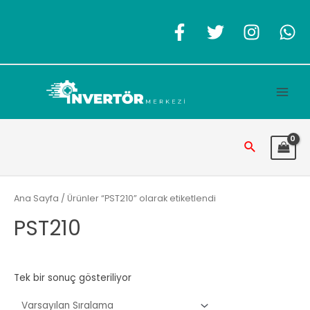
İçeriğe
atla
Main
Men
Arama
Ana Sayfa
/ Ürünler “PST210” olarak etiketlendi
PST210
Tek bir sonuç gösteriliyor