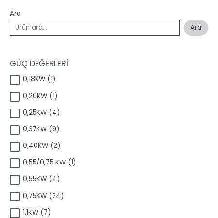
Ara
Ara
GÜÇ DEĞERLERİ
1
0,18KW
1
ü
1
0,20KW
1
r
ü
ü
4
0,25KW
4
r
n
ü
ü
9
0,37KW
9
r
n
ü
ü
2
0,40KW
2
r
n
ü
ü
1
0,55/0,75 KW
1
r
n
ü
ü
4
0,55KW
4
r
n
ü
ü
2
0,75KW
24
r
n
4
ü
7
1,1KW
7
ü
n