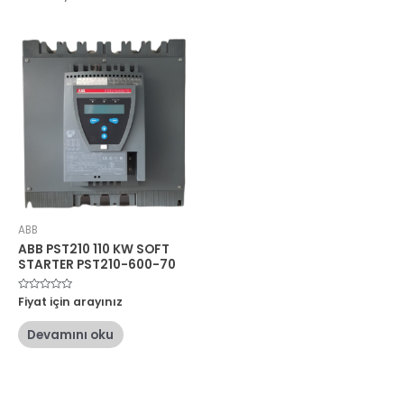
ABB
ABB PST210 110 KW SOFT
STARTER PST210-600-70
5
Fiyat için arayınız
üzerinden
0
oy
Devamını oku
aldı