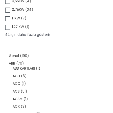
4
0,55KW
4
r
n
ü
ü
2
0,75KW
24
r
n
4
ü
7
1,1KW
7
ü
n
ü
r
1
1,27 KW
1
r
ü
ü
ü
n
42 için daha fazla gösterir
r
n
ü
n
1
Genel
190
9
7
ABB
70
0
0
1
ABB KARTLARI
1
ü
ü
ü
r
6
ACH
6
r
r
ü
ü
ü
ü
1
ACQ
1
n
r
n
n
ü
ü
5
ACS
51
r
n
1
ü
1
ACSM
1
ü
n
ü
r
3
ACX
3
r
ü
ü