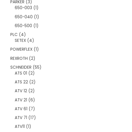
ü
3
PARKER
3
r
n
ü
1
650-003
1
ü
r
ü
n
1
650-040
1
ü
r
ü
n
ü
1
650-500
1
r
n
ü
ü
4
PLC
4
r
n
ü
4
SETEX
4
ü
r
ü
n
1
POWERFLEX
1
ü
r
ü
n
ü
2
REXROTH
2
r
n
ü
ü
5
SCHNEIDER
55
r
n
2
5
ATS 01
2
ü
ü
ü
n
2
ATS 22
2
r
r
ü
ü
ü
2
ATV 12
2
r
n
n
ü
ü
6
ATV 21
6
r
n
ü
ü
7
ATV 61
7
r
n
ü
ü
1
ATV 71
17
r
n
7
ü
1
ATV11
1
ü