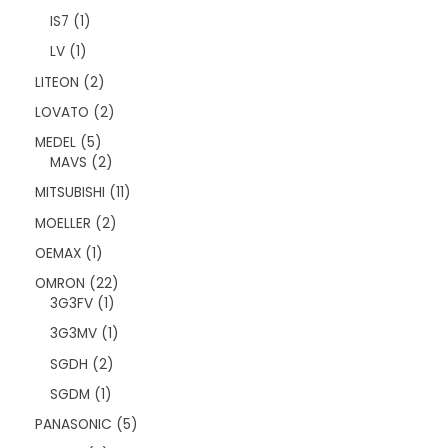
r
n
ü
ü
1
IS7
1
r
n
ü
ü
1
LV
1
r
n
ü
ü
2
LITEON
2
r
n
ü
ü
2
LOVATO
2
r
n
ü
ü
5
MEDEL
5
r
n
ü
2
MAVS
2
ü
r
ü
n
1
MITSUBISHI
11
ü
r
1
n
ü
2
MOELLER
2
ü
n
ü
r
1
OEMAX
1
r
ü
ü
ü
2
OMRON
22
n
r
n
1
2
3G3FV
1
ü
ü
ü
n
1
3G3MV
1
r
r
ü
ü
ü
2
SGDH
2
r
n
n
ü
ü
1
SGDM
1
r
n
ü
ü
5
PANASONIC
5
r
n
ü