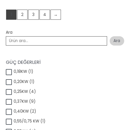
1
2
3
4
→
Ara
Ara
GÜÇ DEĞERLERİ
1
0,18KW
1
ü
1
0,20KW
1
r
ü
ü
4
0,25KW
4
r
n
ü
ü
9
0,37KW
9
r
n
ü
ü
2
0,40KW
2
r
n
ü
ü
1
0,55/0,75 KW
1
r
n
ü
ü