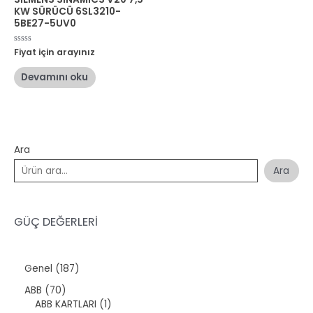
KW SÜRÜCÜ 6SL3210-
5BE27-5UV0
5
Fiyat için arayınız
üzerinden
0
oy
Devamını oku
aldı
Ara
Ara
GÜÇ DEĞERLERİ
1
Genel
187
8
7
ABB
70
7
0
1
ABB KARTLARI
1
ü