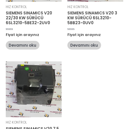
HIZ KONTROL
HIZ KONTROL
SIEMENS SINAMICS V20
SIEMENS SINAMICS V20 3
22/30 KW SÜRÜCÜ
KW SÜRÜCÜ 6SL3210-
6SL3210-5BE32-2UV0
5BB23-0UV0
5
Fiyat için arayınız
5
Fiyat için arayınız
üzerinden
üzerinden
0
0
oy
oy
Devamını oku
Devamını oku
aldı
aldı
HIZ KONTROL
SIEMENS SINAMICS V20 7,5