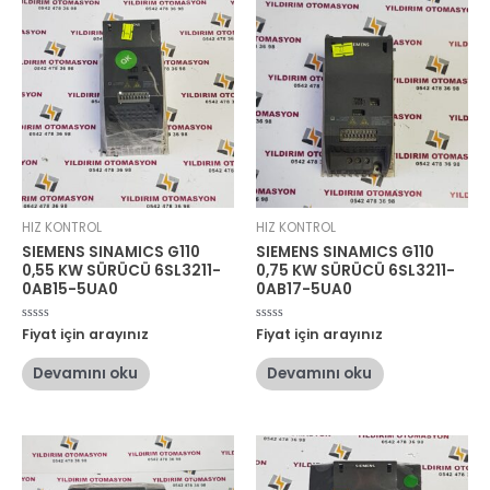
HIZ KONTROL
HIZ KONTROL
SIEMENS SINAMICS G110
SIEMENS SINAMICS G110
0,55 KW SÜRÜCÜ 6SL3211-
0,75 KW SÜRÜCÜ 6SL3211-
0AB15-5UA0
0AB17-5UA0
5
Fiyat için arayınız
5
Fiyat için arayınız
üzerinden
üzerinden
0
0
oy
oy
Devamını oku
Devamını oku
aldı
aldı