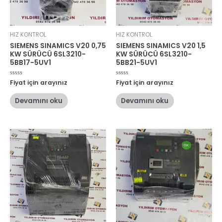
HIZ KONTROL
HIZ KONTROL
SIEMENS SINAMICS V20 0,75
SIEMENS SINAMICS V20 1,5
KW SÜRÜCÜ 6SL3210-
KW SÜRÜCÜ 6SL3210-
5BB17-5UV1
5BB21-5UV1
5
Fiyat için arayınız
5
Fiyat için arayınız
üzerinden
üzerinden
0
0
oy
oy
Devamını oku
Devamını oku
aldı
aldı