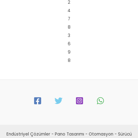
2
4
7
8
3
6
9
8
Endüstriyel Çözümler - Pano Tasarımı - Otomasyon - Sürücü