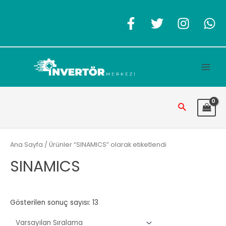
İçeriğe
atla
Main
Men
Arama
Ana Sayfa
/ Ürünler “SINAMICS” olarak etiketlendi
SINAMICS
Gösterilen sonuç sayısı: 13