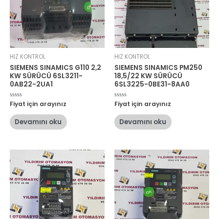
HIZ KONTROL
HIZ KONTROL
SIEMENS SINAMICS G110 2,2
SIEMENS SINAMICS PM250
KW SÜRÜCÜ 6SL3211-
18,5/22 KW SÜRÜCÜ
0AB22-2UA1
6SL3225-0BE31-8AA0
5
Fiyat için arayınız
5
Fiyat için arayınız
üzerinden
üzerinden
0
0
oy
oy
Devamını oku
Devamını oku
aldı
aldı