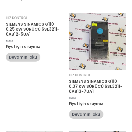
HIZ KONTROL
SIEMENS SINAMICS G110
0,25 KW SÜRÜCÜ 6SL3211-
0AB12-5UA1
5
Fiyat için arayınız
üzerinden
0
oy
Devamını oku
aldı
HIZ KONTROL
SIEMENS SINAMICS G110
0,37 KW SÜRÜCÜ 6SL3211-
0AB13-7UA1
5
Fiyat için arayınız
üzerinden
0
oy
Devamını oku
aldı