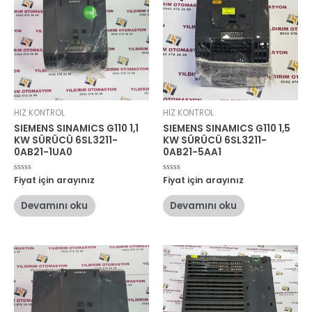
HIZ KONTROL
HIZ KONTROL
SIEMENS SINAMICS G110 1,1
SIEMENS SINAMICS G110 1,5
KW SÜRÜCÜ 6SL3211-
KW SÜRÜCÜ 6SL3211-
0AB21-1UA0
0AB21-5AA1
5
Fiyat için arayınız
5
Fiyat için arayınız
üzerinden
üzerinden
0
0
oy
oy
Devamını oku
Devamını oku
aldı
aldı