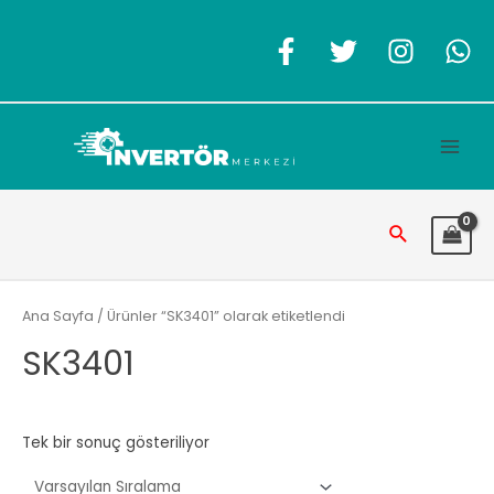
İçeriğe
atla
Main
Men
Arama
Ana Sayfa
/ Ürünler “SK3401” olarak etiketlendi
SK3401
Tek bir sonuç gösteriliyor