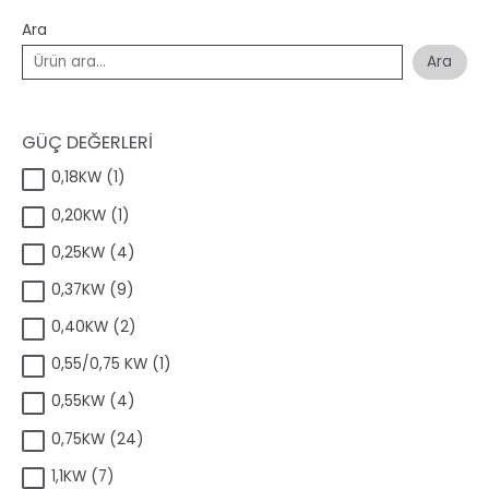
Ara
Ara
GÜÇ DEĞERLERİ
1
0,18KW
1
ü
1
0,20KW
1
r
ü
ü
4
0,25KW
4
r
n
ü
ü
9
0,37KW
9
r
n
ü
ü
2
0,40KW
2
r
n
ü
ü
1
0,55/0,75 KW
1
r
n
ü
ü
4
0,55KW
4
r
n
ü
ü
2
0,75KW
24
r
n
4
ü
7
1,1KW
7
ü
n