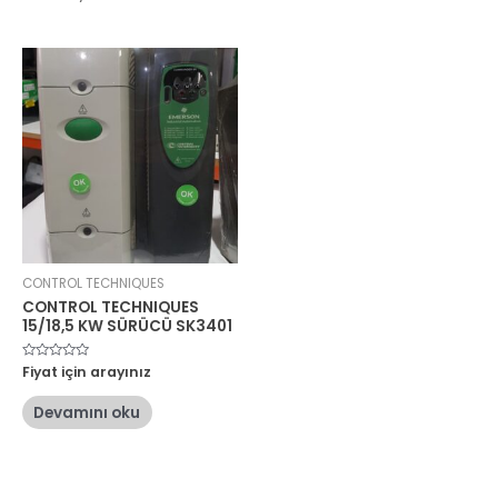
CONTROL TECHNIQUES
CONTROL TECHNIQUES
15/18,5 KW SÜRÜCÜ SK3401
5
Fiyat için arayınız
üzerinden
0
oy
Devamını oku
aldı