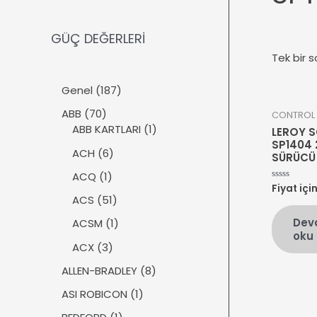
GÜÇ DEĞERLERİ
Tek bir s
1
Genel
187
8
7
ABB
70
CONTROL 
7
0
1
ABB KARTLARI
1
LEROY 
ü
ü
ü
SP1404 
r
6
ACH
6
SÜRÜCÜ
r
r
ü
ü
ü
ü
1
ACQ
1
n
r
Fiyat içi
5
n
n
ü
üzerinden
ü
5
ACS
51
0
r
n
1
oy
Dev
ü
1
ACSM
1
aldı
ü
oku
n
ü
r
3
ACX
3
r
ü
ü
ü
8
ALLEN-BRADLEY
8
n
r
n
ü
ü
1
ASI ROBICON
1
r
n
ü
ü
1