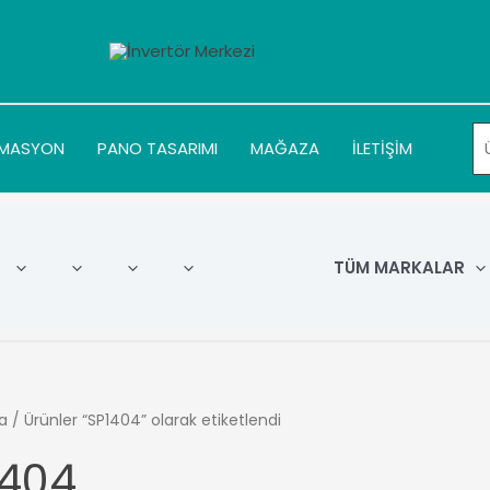
MASYON
PANO TASARIMI
MAĞAZA
İLETİŞİM
TÜM MARKALAR
a
/ Ürünler “SP1404” olarak etiketlendi
1404