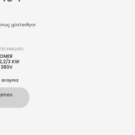
onuç gösteriliyor
TECHNIQUES
SOMER
2,2/3 KW
 380V
n arayınız
amını