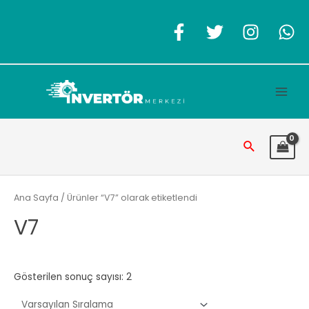
İçeriğe
atla
Main
Men
Arama
Ana Sayfa
/ Ürünler “V7” olarak etiketlendi
V7
Gösterilen sonuç sayısı: 2