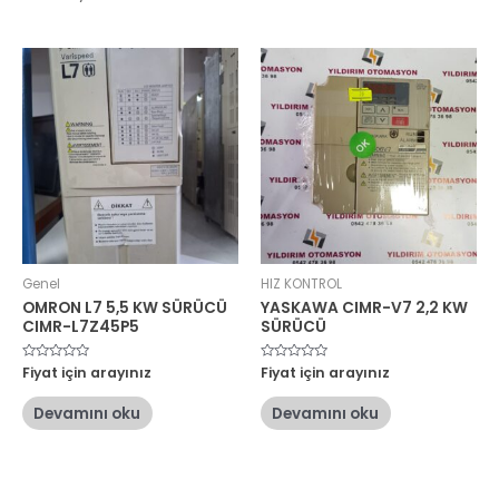
Genel
HIZ KONTROL
OMRON L7 5,5 KW SÜRÜCÜ
YASKAWA CIMR-V7 2,2 KW
CIMR-L7Z45P5
SÜRÜCÜ
5
Fiyat için arayınız
5
Fiyat için arayınız
üzerinden
üzerinden
0
0
oy
oy
Devamını oku
Devamını oku
aldı
aldı