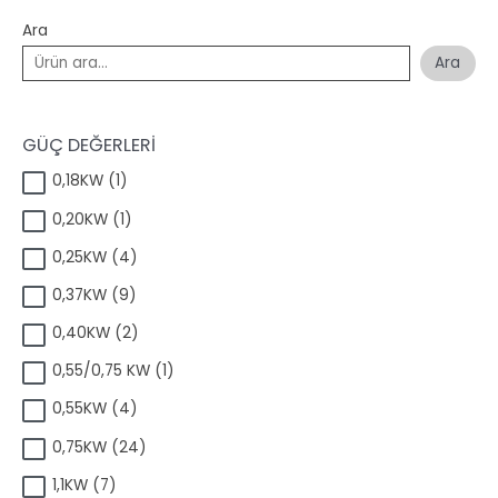
Ara
Ara
GÜÇ DEĞERLERİ
1
0,18KW
1
ü
1
0,20KW
1
r
ü
ü
4
0,25KW
4
r
n
ü
ü
9
0,37KW
9
r
n
ü
ü
2
0,40KW
2
r
n
ü
ü
1
0,55/0,75 KW
1
r
n
ü
ü
4
0,55KW
4
r
n
ü
ü
2
0,75KW
24
r
n
4
ü
7
1,1KW
7
ü
n