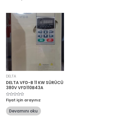
DELTA
DELTA VFD-B 11 KW SÜRÜCÜ
380V VFD110B43A
5
Fiyat için arayınız
üzerinden
0
oy
Devamını oku
aldı