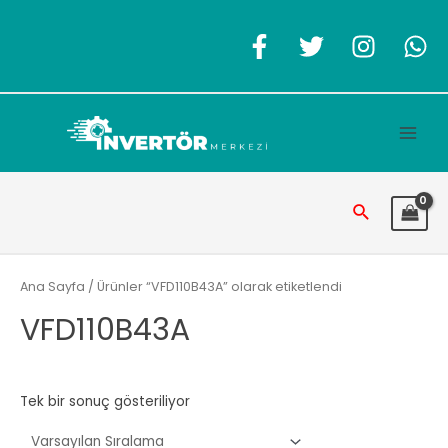
İçeriğe
atla
Main
Men
Arama
Ana Sayfa
/ Ürünler “VFD110B43A” olarak etiketlendi
VFD110B43A
Tek bir sonuç gösteriliyor