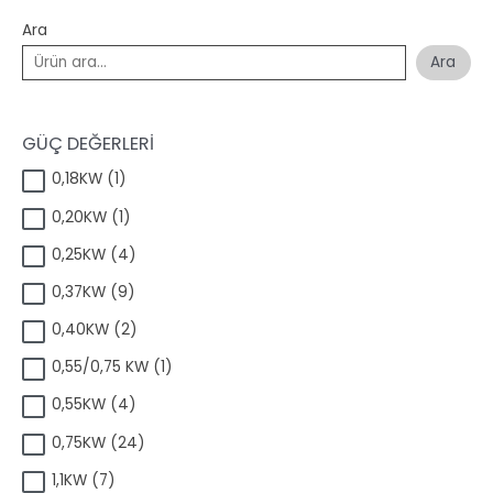
Ara
Ara
GÜÇ DEĞERLERİ
1
0,18KW
1
ü
1
0,20KW
1
r
ü
ü
4
0,25KW
4
r
n
ü
ü
9
0,37KW
9
r
n
ü
ü
2
0,40KW
2
r
n
ü
ü
1
0,55/0,75 KW
1
r
n
ü
ü
4
0,55KW
4
r
n
ü
ü
2
0,75KW
24
r
n
4
ü
7
1,1KW
7
ü
n