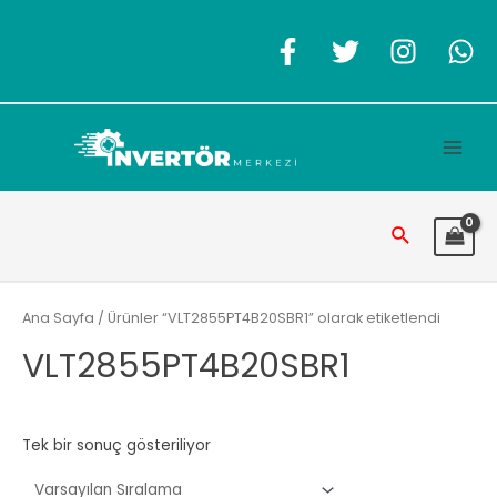
İçeriğe
atla
Main
Men
Arama
Ana Sayfa
/ Ürünler “VLT2855PT4B20SBR1” olarak etiketlendi
VLT2855PT4B20SBR1
Tek bir sonuç gösteriliyor