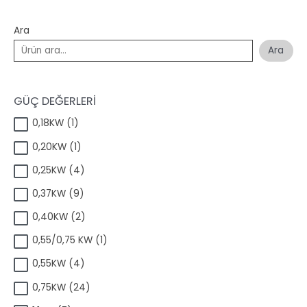
Ara
Ara
GÜÇ DEĞERLERİ
1
0,18KW
1
ü
1
0,20KW
1
r
ü
ü
4
0,25KW
4
r
n
ü
ü
9
0,37KW
9
r
n
ü
ü
2
0,40KW
2
r
n
ü
ü
1
0,55/0,75 KW
1
r
n
ü
ü
4
0,55KW
4
r
n
ü
ü
2
0,75KW
24
r
n
4
ü