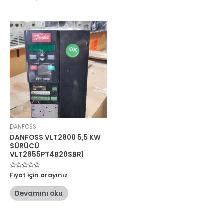
DANFOSS
DANFOSS VLT2800 5,5 KW
SÜRÜCÜ
VLT2855PT4B20SBR1
5
Fiyat için arayınız
üzerinden
0
oy
Devamını oku
aldı