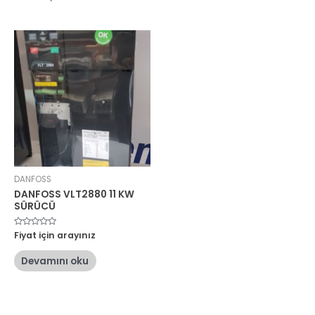
DANFOSS
DANFOSS VLT2880 11 KW
SÜRÜCÜ
5
Fiyat için arayınız
üzerinden
0
oy
Devamını oku
aldı