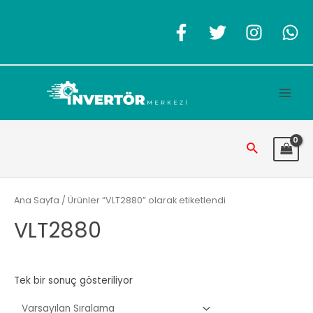
İçeriğe
atla
Main
Men
Arama
Ana Sayfa
/ Ürünler “VLT2880” olarak etiketlendi
VLT2880
Tek bir sonuç gösteriliyor