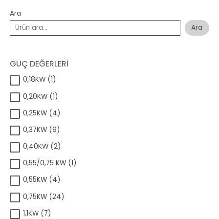
Ara
Ara
GÜÇ DEĞERLERİ
1
0,18KW
1
ü
1
0,20KW
1
r
ü
ü
4
0,25KW
4
r
n
ü
ü
9
0,37KW
9
r
n
ü
ü
2
0,40KW
2
r
n
ü
ü
1
0,55/0,75 KW
1
r
n
ü
ü
4
0,55KW
4
r
n
ü
ü
2
0,75KW
24
r
n
4
ü
7
1,1KW
7
ü
n