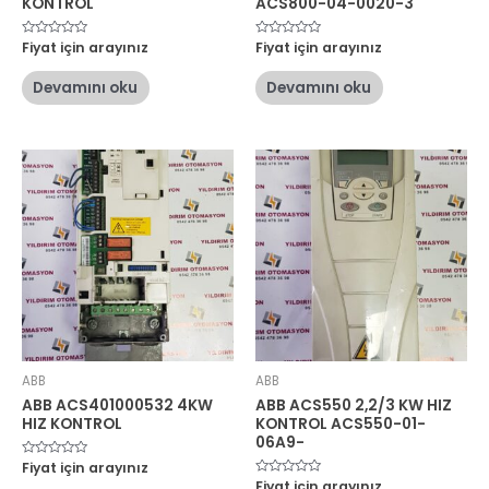
KONTROL
ACS800-04-0020-3
5
Fiyat için arayınız
5
Fiyat için arayınız
üzerinden
üzerinden
0
0
oy
oy
Devamını oku
Devamını oku
aldı
aldı
ABB
ABB
ABB ACS401000532 4KW
ABB ACS550 2,2/3 KW HIZ
HIZ KONTROL
KONTROL ACS550-01-
06A9-
5
Fiyat için arayınız
üzerinden
5
Fiyat için arayınız