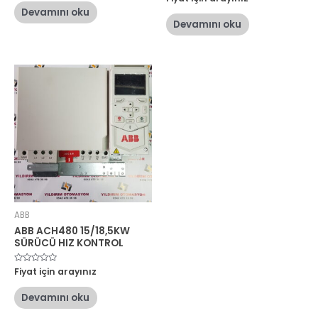
0
üzerinden
oy
Devamını oku
0
aldı
oy
Devamını oku
aldı
ABB
ABB ACH480 15/18,5KW
SÜRÜCÜ HIZ KONTROL
5
Fiyat için arayınız
üzerinden
0
oy
Devamını oku
aldı