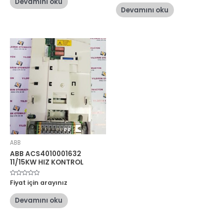
Devamını oku
0
aldı
oy
Devamını oku
aldı
ABB
ABB ACS4010001632
11/15KW HIZ KONTROL
5
Fiyat için arayınız
üzerinden
0
oy
Devamını oku
aldı