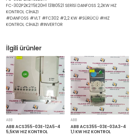
FC-302P2K2T5E20H1 131B0521 SERİSİ DANFOSS 2,2KW HIZ
KONTROL CİHAZI
#DANFOSS #VLT #FC302 #2,2 KW #SÜRÜCÜ #HIZ
KONTROL CİHAZI #INVERTOR
İlgili ürünler
ABB
ABB
ABB ACS355-03E-12A5-4
ABB ACS355-03E-03A3-4
5,5KW HIZ KONTROL
1,1 KW HIZ KONTROL