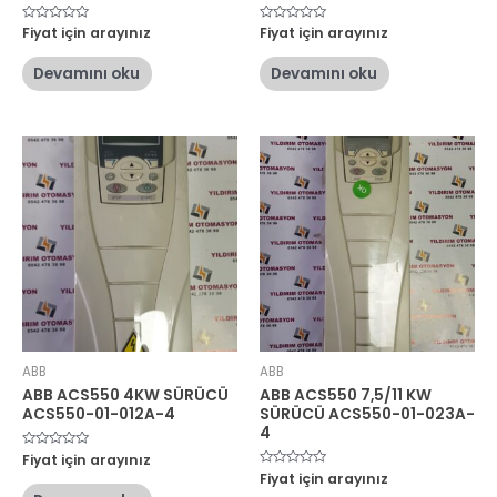
5
Fiyat için arayınız
5
Fiyat için arayınız
üzerinden
üzerinden
0
0
oy
oy
Devamını oku
Devamını oku
aldı
aldı
ABB
ABB
ABB ACS550 4KW SÜRÜCÜ
ABB ACS550 7,5/11 KW
ACS550-01-012A-4
SÜRÜCÜ ACS550-01-023A-
4
5
Fiyat için arayınız
üzerinden
5
Fiyat için arayınız
0
üzerinden
oy