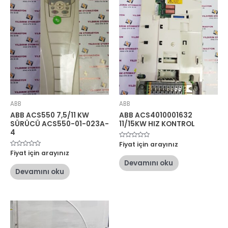
ABB
ABB
ABB ACS550 7,5/11 KW
ABB ACS4010001632
SÜRÜCÜ ACS550-01-023A-
11/15KW HIZ KONTROL
4
5
Fiyat için arayınız
üzerinden
5
Fiyat için arayınız
0
üzerinden
oy
Devamını oku
0
aldı
oy
Devamını oku
aldı