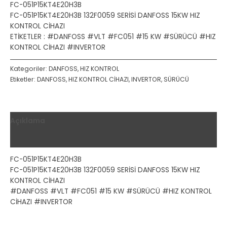
FC-051P15KT4E20H3B
FC-051P15KT4E20H3B 132F0059 SERİSİ DANFOSS 15KW HIZ
KONTROL CİHAZI
ETİKETLER : #DANFOSS #VLT #FC051 #15 KW #SÜRÜCÜ #HIZ
KONTROL CİHAZI #INVERTOR
Kategoriler:
DANFOSS
,
HIZ KONTROL
Etiketler:
DANFOSS
,
HIZ KONTROL CİHAZI
,
INVERTOR
,
SÜRÜCÜ
Açıklama
Değerlendirmeler (0)
FC-051P15KT4E20H3B
FC-051P15KT4E20H3B 132F0059 SERİSİ DANFOSS 15KW HIZ
KONTROL CİHAZI
#DANFOSS #VLT #FC051 #15 KW #SÜRÜCÜ #HIZ KONTROL
CİHAZI #INVERTOR