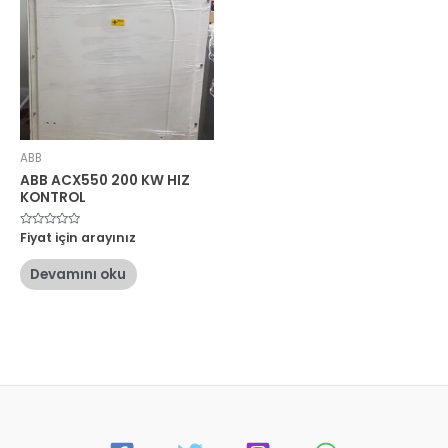
ABB
ABB ACX550 200 KW HIZ
KONTROL
5
Fiyat için arayınız
üzerinden
0
oy
Devamını oku
aldı