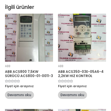
İlgili ürünler
ABB
ABB
ABB ACS800 7,5KW
ABB ACS350-03E-05A6-4
SÜRÜCÜ ACS800-01-0011-3
2,2KW HIZ KONTROL
5
Fiyat için arayınız
5
Fiyat için arayınız
üzerinden
üzerinden
0
0
oy
oy
Devamını oku
Devamını oku
aldı
aldı