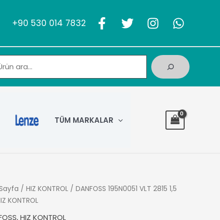
+90 530 014 7832
Ara
TÜM MARKALAR
Sayfa
/
HIZ KONTROL
/ DANFOSS 195N0051 VLT 2815 1,5
IZ KONTROL
FOSS
,
HIZ KONTROL