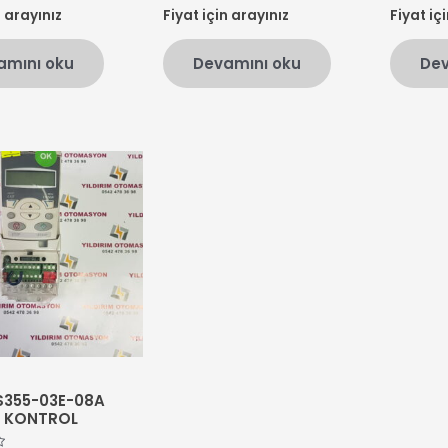
n arayınız
Fiyat için arayınız
Fiyat iç
5
5
üzerinden
üzerinden
0
0
oy
oy
amını oku
Devamını oku
Dev
aldı
aldı
S355-03E-08A
Z KONTROL