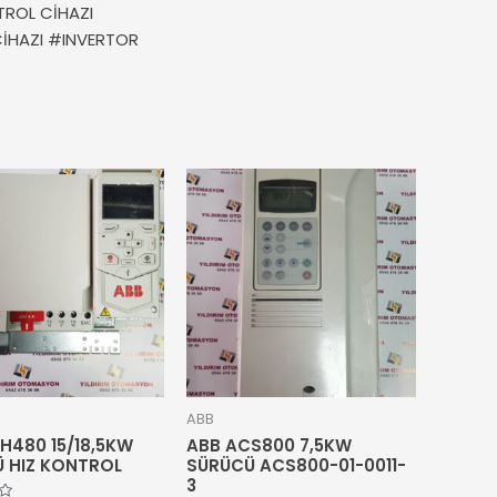
TROL CİHAZI
CİHAZI #INVERTOR
ABB
H480 15/18,5KW
ABB ACS800 7,5KW
 HIZ KONTROL
SÜRÜCÜ ACS800-01-0011-
3