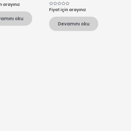
in arayınız
Fiyat için arayınız
5
üzerinden
0
amını oku
oy
Devamını oku
aldı