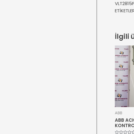
VLT2815
ETİKETL
İlgili
ABB
ABB ACH
KONTRO