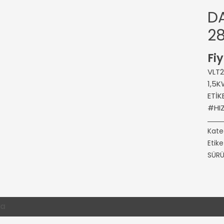
D
28
Fiy
VLT2
1,5K
ETİ
#HI
Kate
Etike
SÜR
ma
Değerlendirmeler (0)