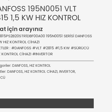
ANFOSS 195N0051 VLT
15 1,5 KW HIZ KONTROL
at için arayınız
815PS2B20STR1DBF00A00 195N0051 SERİSİ DANFOSS
W HIZ KONTROL CİHAZI
KETLER : #DANFOSS #VLT #2815 #1,5 KW #SÜRÜCÜ
Z KONTROL CİHAZI #INVERTOR
goriler:
DANFOSS
,
HIZ KONTROL
tler:
DANFOSS
,
HIZ KONTROL CİHAZI
,
INVERTOR
,
ÜCÜ