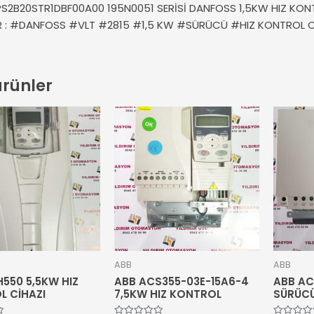
PS2B20STR1DBF00A00 195N0051 SERİSİ DANFOSS 1,5KW HIZ KON
ER : #DANFOSS #VLT #2815 #1,5 KW #SÜRÜCÜ #HIZ KONTROL 
 ürünler
ABB
ABB
550 5,5KW HIZ
ABB ACS355-03E-15A6-4
ABB AC
L CİHAZI
7,5KW HIZ KONTROL
SÜRÜCÜ