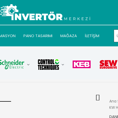
MASYON
PANO TASARIMI
MAĞAZA
İLETİŞİM
Ana 
KW H
DAN