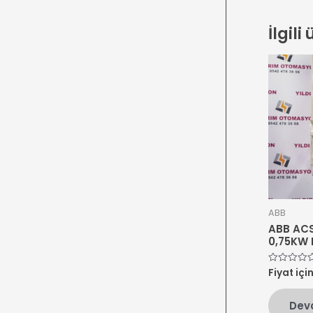
İlgili
ABB
ABB AC
0,75KW 
Fiyat içi
5
üzerinden
0
oy
Dev
aldı