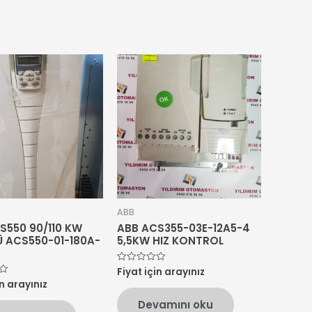
ABB
S550 90/110 KW
ABB ACS355-03E-12A5-4
 ACS550-01-180A-
5,5KW HIZ KONTROL
Fiyat için arayınız
5
üzerinden
in arayınız
0
oy
Devamını oku
aldı