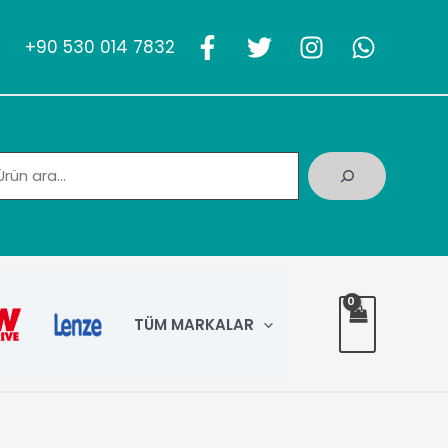
+90 530 014 7832
Ara
TÜM MARKALAR