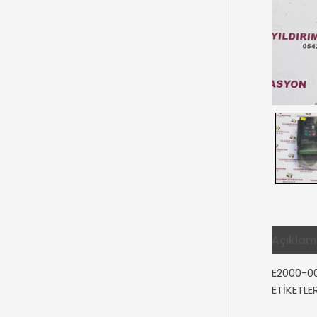
Açıkla
E2000-00
ETİKETL