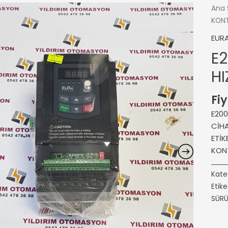
Ana 
KON
EURA
E2
H
Fiy
E200
CİHA
ETİK
KON
Kate
Etike
SÜR