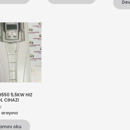
Dev
aldı
550 5,5KW HIZ
L CİHAZI
n arayınız
amını oku