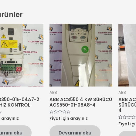
 ürünler
ABB
ABB
S350-01E-04A7-2
ABB ACS550 4 KW SÜRÜCÜ
ABB AC
HIZ KONTROL
ACS550-01-08A8-4
SÜRÜCÜ
4
n arayınız
Fiyat için arayınız
5
üzerinden
Fiyat iç
5
0
üzerinden
oy
0
amını oku
Devamını oku
aldı
oy