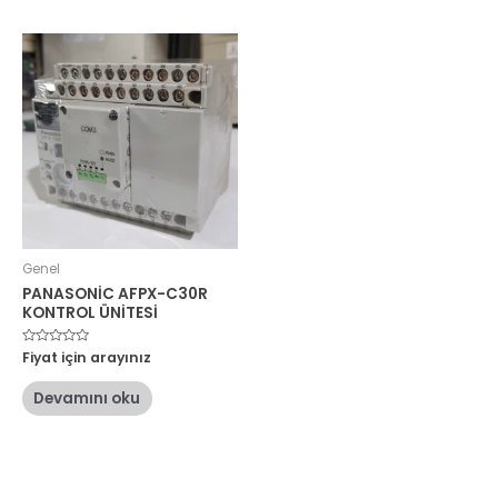
Genel
PANASONİC AFPX-C30R
KONTROL ÜNİTESİ
5
Fiyat için arayınız
üzerinden
0
oy
Devamını oku
aldı