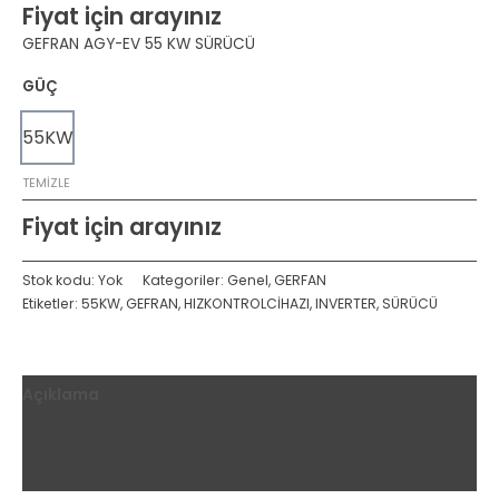
Fiyat için arayınız
GEFRAN AGY-EV 55 KW SÜRÜCÜ
GÜÇ
55KW
TEMIZLE
Fiyat için arayınız
Stok kodu:
Yok
Kategoriler:
Genel
,
GERFAN
Etiketler:
55KW
,
GEFRAN
,
HIZKONTROLCİHAZI
,
INVERTER
,
SÜRÜCÜ
Açıklama
Ek bilgi
Değerlendirmeler (0)