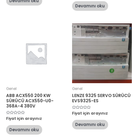
Devamını oku
0
aldı
oy
Devamını oku
aldı
Genel
Genel
ABB ACX550 200 KW
LENZE 9325 SERVO SÜRÜCÜ
SÜRÜCÜ ACX550-U0-
EVS9325-ES
368A-4 380V
5
Fiyat için arayınız
üzerinden
5
Fiyat için arayınız
0
üzerinden
oy
Devamını oku
0
aldı
oy
Devamını oku
aldı