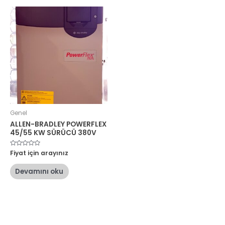
Genel
ALLEN-BRADLEY POWERFLEX
45/55 KW SÜRÜCÜ 380V
5
Fiyat için arayınız
üzerinden
0
oy
Devamını oku
aldı