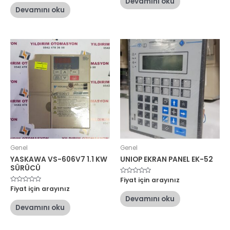
Devamını oku
0
aldı
oy
Devamını oku
aldı
Genel
Genel
YASKAWA VS-606V7 1.1 KW
UNIOP EKRAN PANEL EK-52
SÜRÜCÜ
5
Fiyat için arayınız
üzerinden
5
Fiyat için arayınız
0
üzerinden
oy
Devamını oku
0
aldı
oy
Devamını oku
aldı