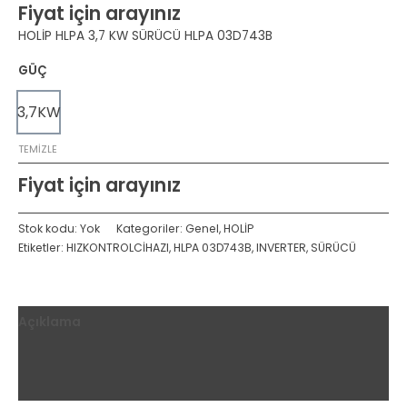
Fiyat için arayınız
HOLİP HLPA 3,7 KW SÜRÜCÜ HLPA 03D743B
GÜÇ
3,7KW
TEMIZLE
Fiyat için arayınız
Stok kodu:
Yok
Kategoriler:
Genel
,
HOLİP
Etiketler:
HIZKONTROLCİHAZI
,
HLPA 03D743B
,
INVERTER
,
SÜRÜCÜ
Açıklama
Ek bilgi
Değerlendirmeler (0)