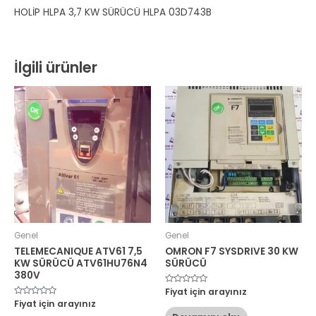
HOLİP HLPA 3,7 KW SÜRÜCÜ HLPA 03D743B
İlgili ürünler
Genel
Genel
TELEMECANIQUE ATV61 7,5
OMRON F7 SYSDRIVE 30 KW
KW SÜRÜCÜ ATV61HU76N4
SÜRÜCÜ
380V
5
Fiyat için arayınız
üzerinden
5
Fiyat için arayınız
0
üzerinden
oy