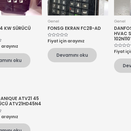
Genel
Genel
 4 KW SÜRÜCÜ
FONSG EKRAN FC28-AD
DANFOS
HVAC S
102N11
Fiyat için arayınız
5
üzerinden
n arayınız
0
Fiyat iç
oy
5
Devamını oku
aldı
üzerinden
0
amını oku
oy
Dev
aldı
ANIQUE ATV21 45
ÜCÜ ATV21HD45N4
n arayınız
amını oku