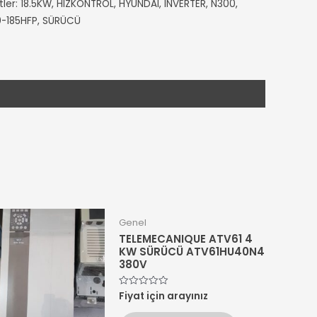
tler:
18.5KW
,
HIZKONTROL
,
HYUNDAI
,
INVERTER
,
N300
,
-185HFP
,
SÜRÜCÜ
Genel
TELEMECANIQUE ATV61 4
KW SÜRÜCÜ ATV61HU40N4
380V
Fiyat için arayınız
5
üzerinden
0