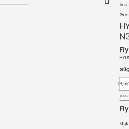
Ana 
Gen
HY
N
Fiy
HYUN
GÜ
18,5
TEMIZ
Fiy
Stok