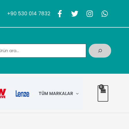
+90 530 014 7832
Ara
TÜM MARKALAR