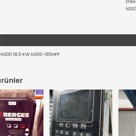
Etike
N300
ma
Ek bilgi
Değerlendirmeler (0)
 N300 18,5 KW N300-185HFP
 ürünler