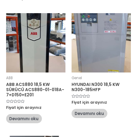
ABB
Genel
ABB ACS880 18,5 KW
HYUNDAI N300 18,5 KW
SÜRÜCÜ ACS880-01-018A-
N300-185HFP
7+D150+E201
5
Fiyat için arayınız
üzerinden
5
Fiyat için arayınız
0
üzerinden
oy
Devamını oku
0
aldı
oy
Devamını oku
aldı