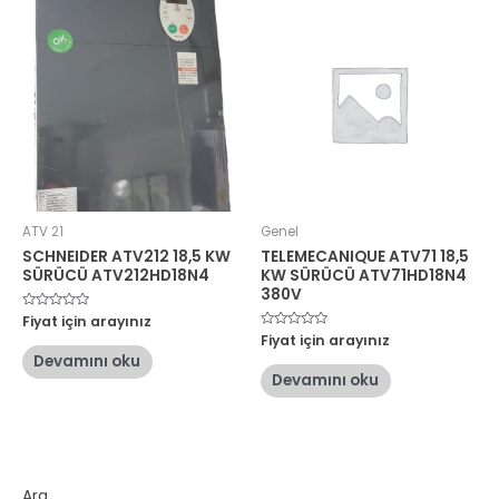
ATV 21
Genel
SCHNEIDER ATV212 18,5 KW
TELEMECANIQUE ATV71 18,5
SÜRÜCÜ ATV212HD18N4
KW SÜRÜCÜ ATV71HD18N4
380V
5
Fiyat için arayınız
üzerinden
5
Fiyat için arayınız
0
üzerinden
oy
Devamını oku
0
aldı
oy
Devamını oku
aldı
Ara