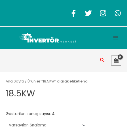
İçeriğe
atla
Main
Men
Arama
Ana Sayfa
/ Ürünler “18.5KW” olarak etiketlendi
18.5KW
Gösterilen sonuç sayısı: 4