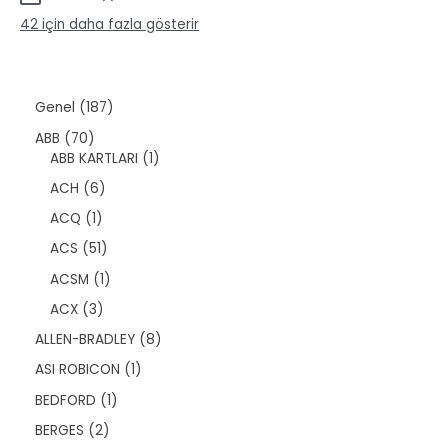
ü
ü
ü
n
42 için daha fazla gösterir
r
n
ü
n
1
Genel
187
8
7
ABB
70
7
0
1
ABB KARTLARI
1
ü
ü
ü
r
6
ACH
6
r
r
ü
ü
ü
ü
1
ACQ
1
n
r
n
n
ü
ü
5
ACS
51
r
n
1
ü
1
ACSM
1
ü
n
ü
r
3
ACX
3
r
ü
ü
ü
8
ALLEN-BRADLEY
8
n
r
n
ü
ü
1
ASI ROBICON
1
r
n
ü
ü
1
BEDFORD
1
r
n
ü
ü
2
BERGES
2
r