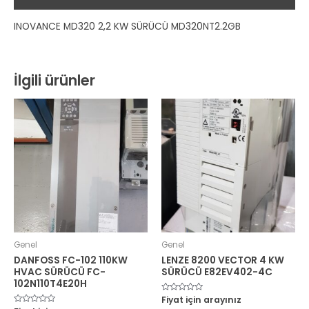
INOVANCE MD320 2,2 KW SÜRÜCÜ MD320NT2.2GB
İlgili ürünler
Genel
Genel
DANFOSS FC-102 110KW
LENZE 8200 VECTOR 4 KW
HVAC SÜRÜCÜ FC-
SÜRÜCÜ E82EV402-4C
102N110T4E20H
5
Fiyat için arayınız
üzerinden