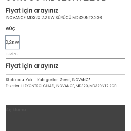
Fiyat için arayınız
INOVANCE MD320 2,2 KW SÜRÜCÜ MD320NT2.2GB
GÜÇ
2,2KW
TEMIZLE
Fiyat için arayınız
Stok kodu:
Yok
Kategoriler:
Genel
,
INOVANCE
Etiketler:
HIZKONTROLCİHAZI
,
INOVANCE
,
MD320
,
MD320NT2.2GB
Açıklama
Ek bilgi
Değerlendirmeler (0)