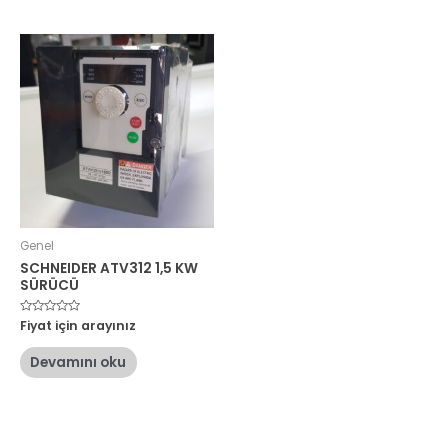
Genel
SCHNEIDER ATV312 1,5 KW
SÜRÜCÜ
5
Fiyat için arayınız
üzerinden
0
oy
Devamını oku
aldı