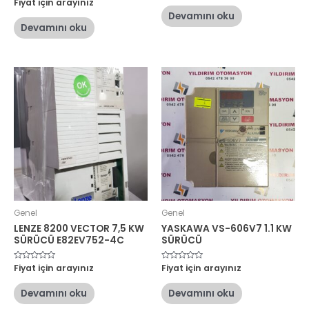
5
Fiyat için arayınız
0
üzerinden
oy
Devamını oku
0
aldı
oy
Devamını oku
aldı
Genel
Genel
LENZE 8200 VECTOR 7,5 KW
YASKAWA VS-606V7 1.1 KW
SÜRÜCÜ E82EV752-4C
SÜRÜCÜ
5
Fiyat için arayınız
5
Fiyat için arayınız
üzerinden
üzerinden
0
0
oy
oy
Devamını oku
Devamını oku
aldı
aldı