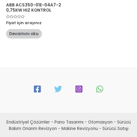
ABB ACS350-01E-04A7-2
0,75KW HIZ KONTROL
5
Fiyat için arayınız
üzerinden
0
oy
Devamını oku
aldı
Endüstriyel Çözümler - Pano Tasarımı - Otomasyon - Sürücü
Bakım Onarım Revizyon - Makine Revizyonu - Sürücü Satışı