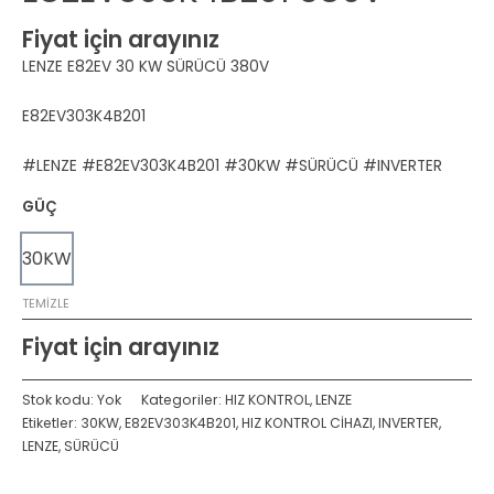
Fiyat için arayınız
LENZE E82EV 30 KW SÜRÜCÜ 380V
E82EV303K4B201
#LENZE #E82EV303K4B201 #30KW #SÜRÜCÜ #INVERTER
GÜÇ
30KW
TEMIZLE
Fiyat için arayınız
Stok kodu:
Yok
Kategoriler:
HIZ KONTROL
,
LENZE
Etiketler:
30KW
,
E82EV303K4B201
,
HIZ KONTROL CİHAZI
,
INVERTER
,
LENZE
,
SÜRÜCÜ