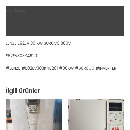
Açıklama
Ek bilgi
Değerlendirmeler (0)
LENZE E82EV 30 KW SÜRÜCÜ 380V
E82EV303K4B201
#LENZE #E82EV303K4B201 #30KW #SÜRÜCÜ #INVERTER
İlgili ürünler