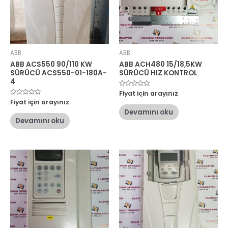
ABB
ABB
ABB ACS550 90/110 KW
ABB ACH480 15/18,5KW
SÜRÜCÜ ACS550-01-180A-
SÜRÜCÜ HIZ KONTROL
4
5
Fiyat için arayınız
üzerinden
5
Fiyat için arayınız
0
üzerinden
oy
Devamını oku
0
aldı
oy
Devamını oku
aldı