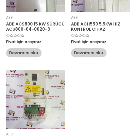
ABB
ABB
ABB ACS800 15 KW SÜRÜCÜ
ABB ACH550 5,5KW HIZ
ACS800-04-0020-3
KONTROL CİHAZI
5
Fiyat için arayınız
5
Fiyat için arayınız
üzerinden
üzerinden
0
0
oy
oy
Devamını oku
Devamını oku
aldı
aldı
ABB