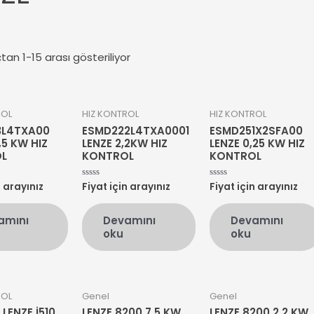
tan 1-15 arası gösteriliyor
ROL
HIZ KONTROL
HIZ KONTROL
3L4TXA00
ESMD222L4TXA0001
ESMD251X2SFA00
,5 KW HIZ
LENZE 2,2KW HIZ
LENZE 0,25 KW HIZ
L
KONTROL
KONTROL
n arayınız
Fiyat için arayınız
Fiyat için arayınız
5
5
üzerinden
üzerinden
0
0
oy
oy
amını
Devamını
Devamını
aldı
aldı
oku
oku
ROL
Genel
Genel
 LENZE İ510
LENZE 8200 7,5 KW
LENZE 8200 2,2 KW