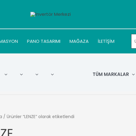
MASYON
PANO TASARIMI
MAĞAZA
İLETİŞİM
TÜM MARKALAR
a
/ Ürünler “LENZE” olarak etiketlendi
NZE