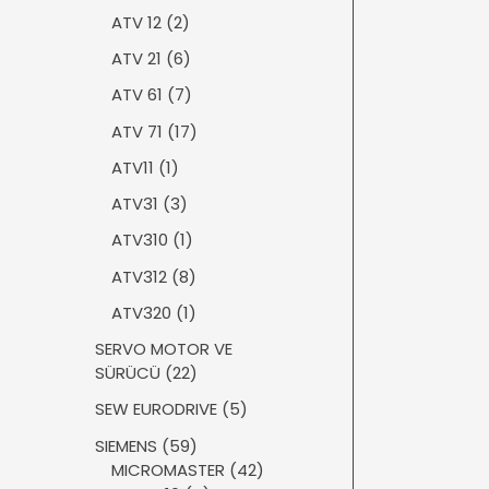
ü
ü
ü
2
ATV 12
2
r
n
n
ü
ü
6
ATV 21
6
r
n
ü
ü
7
ATV 61
7
r
n
ü
ü
1
ATV 71
17
r
n
7
ü
1
ATV11
1
ü
n
ü
r
3
ATV31
3
r
ü
ü
ü
1
ATV310
1
n
r
n
ü
ü
8
ATV312
8
r
n
ü
ü
1
ATV320
1
r
n
ü
ü
SERVO MOTOR VE
r
n
2
SÜRÜCÜ
22
ü
2
n
5
SEW EURODRIVE
5
ü
ü
r
5
SIEMENS
59
r
ü
9
4
MICROMASTER
42
ü