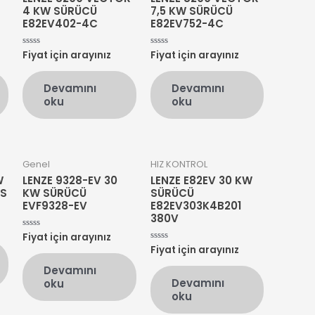
4 KW SÜRÜCÜ
7,5 KW SÜRÜCÜ
E82EV402-4C
E82EV752-4C
Fiyat için arayınız
Fiyat için arayınız
5
5
üzerinden
üzerinden
0
0
oy
oy
Devamını
Devamını
aldı
aldı
oku
oku
Genel
HIZ KONTROL
W
LENZE 9328-EV 30
LENZE E82EV 30 KW
ES
KW SÜRÜCÜ
SÜRÜCÜ
EVF9328-EV
E82EV303K4B201
380V
Fiyat için arayınız
5
üzerinden
Fiyat için arayınız
5
0
üzerinden
oy
0
Devamını
aldı
oy
Devamını
oku
aldı
oku