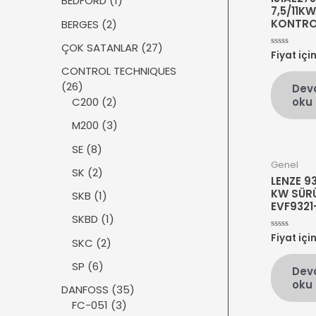
BEDFORD
1
r
7,5/11KW
n
ü
ü
2
KONTRO
BERGES
2
r
n
ü
ü
2
ÇOK SATANLAR
27
r
Fiyat içi
5
n
7
üzerinden
ü
CONTROL TECHNIQUES
0
ü
oy
n
2
26
Dev
aldı
r
6
2
C200
2
oku
ü
ü
ü
n
3
M200
3
r
r
ü
ü
ü
8
SE
8
r
n
n
ü
Genel
ü
2
SK
2
r
LENZE 93
n
ü
KW SÜR
ü
1
SKB
1
r
EVF9321
n
ü
ü
1
SKBD
1
r
n
ü
Fiyat içi
5
ü
2
SKC
2
üzerinden
r
0
n
ü
oy
ü
6
SP
6
Dev
aldı
r
n
ü
oku
ü
3
DANFOSS
35
r
n
3
5
FC-051
3
ü