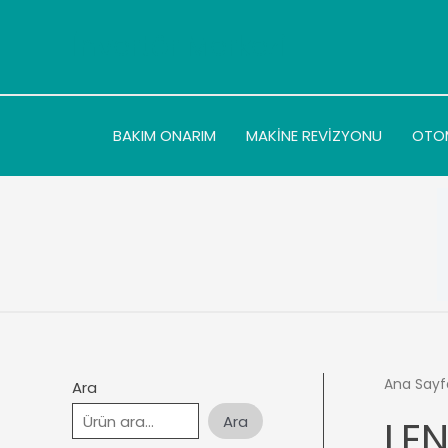
İçeriğe
atla
İnvertör Merkezi
BAKIM ONARIM
MAKİNE REVİZYONU
OTO
Ana Sayf
Ara
Ara
LE