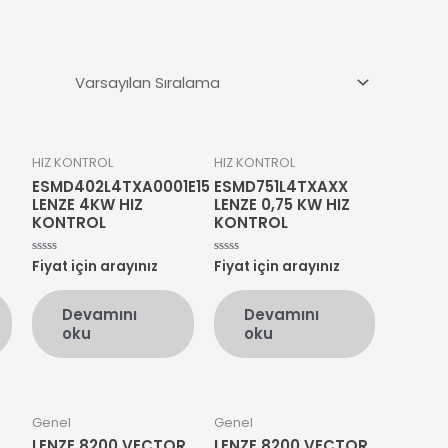
HIZ KONTROL
HIZ KONTROL
ESMD402L4TXA0001E15
ESMD751L4TXAXX
LENZE 4KW HIZ
LENZE 0,75 KW HIZ
KONTROL
KONTROL
Fiyat için arayınız
Fiyat için arayınız
5
5
üzerinden
üzerinden
0
0
oy
oy
Devamını
Devamını
aldı
aldı
oku
oku
Genel
Genel
LENZE 8200 VECTOR
LENZE 8200 VECTOR