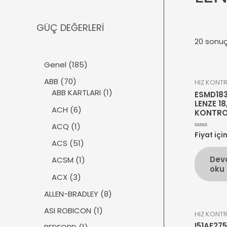
GÜÇ DEĞERLERİ
20 sonuç
1
Genel
185
8
7
ABB
70
HIZ KONT
5
0
1
ABB KARTLARI
1
ESMD18
ü
ü
ü
LENZE 18
r
6
ACH
6
KONTRO
r
r
ü
ü
ü
ü
1
ACQ
1
n
r
Fiyat içi
5
n
n
ü
üzerinden
ü
5
ACS
51
0
r
n
1
oy
Dev
ü
1
ACSM
1
aldı
ü
oku
n
ü
r
3
ACX
3
r
ü
ü
ü
8
ALLEN-BRADLEY
8
n
r
n
ü
ü
1
ASI ROBICON
1
HIZ KONT
r
n
ü
I51AE275
ü
1