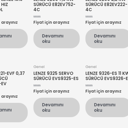
 HIZ
SÜRÜCÜ E82EV752-
SÜRÜCÜ E82EV222-
L
4C
4C
n arayınız
Fiyat için arayınız
Fiyat için arayınız
5
5
üzerinden
üzerinden
0
0
oy
oy
amını
Devamını
Devamını
aldı
aldı
oku
oku
Genel
Genel
21-EVF 0,37
LENZE 9325 SERVO
LENZE 9326-ES 11 K
ÜCÜ
SÜRÜCÜ EVS9325-ES
SÜRÜCÜ EVS9326-
-EV
Fiyat için arayınız
Fiyat için arayınız
5
5
üzerinden
üzerinden
n arayınız
0
0
oy
oy
Devamını
Devamını
aldı
aldı
amını
oku
oku