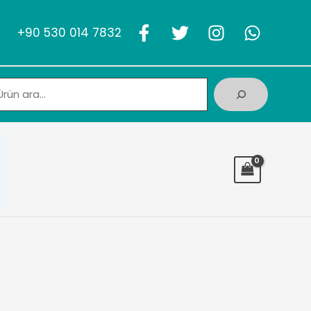
+90 530 014 7832
Ara