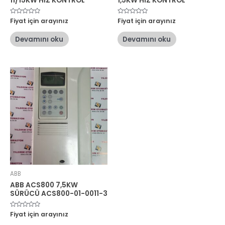
11/15KW HIZ KONTROL
1,5KW HIZ KONTROL
5
Fiyat için arayınız
5
Fiyat için arayınız
üzerinden
üzerinden
0
0
oy
oy
Devamını oku
Devamını oku
aldı
aldı
ABB
ABB ACS800 7,5KW
SÜRÜCÜ ACS800-01-0011-3
5
Fiyat için arayınız
üzerinden
0