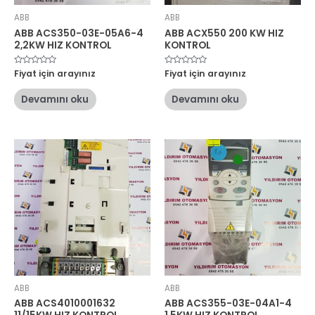
ABB
ABB
ABB ACS350-03E-05A6-4
ABB ACX550 200 KW HIZ
2,2KW HIZ KONTROL
KONTROL
5
Fiyat için arayınız
5
Fiyat için arayınız
üzerinden
üzerinden
0
0
oy
oy
Devamını oku
Devamını oku
aldı
aldı
ABB
ABB
ABB ACS4010001632
ABB ACS355-03E-04A1-4