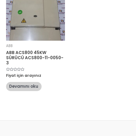
ABB
ABB ACS800 45KW
SÜRÜCÜ ACS800-11-0050-
3
5
Fiyat için arayınız
üzerinden
0
oy
Devamını oku
aldı