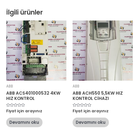
İlgili ürünler
ABB
ABB
ABB ACS401000532 4KW
ABB ACH550 5,5KW HIZ
HIZ KONTROL
KONTROL CİHAZI
5
Fiyat için arayınız
5
Fiyat için arayınız
üzerinden
üzerinden
0
0
oy
oy
Devamını oku
Devamını oku
aldı
aldı