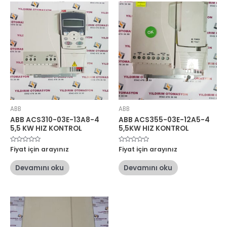
ABB
ABB
ABB ACS310-03E-13A8-4
ABB ACS355-03E-12A5-4
5,5 KW HIZ KONTROL
5,5KW HIZ KONTROL
5
Fiyat için arayınız
5
Fiyat için arayınız
üzerinden
üzerinden
0
0
oy
oy
Devamını oku
Devamını oku
aldı
aldı