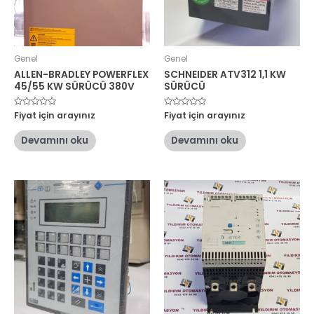
Genel
Genel
ALLEN-BRADLEY POWERFLEX
SCHNEIDER ATV312 1,1 KW
45/55 KW SÜRÜCÜ 380V
SÜRÜCÜ
5
Fiyat için arayınız
5
Fiyat için arayınız
üzerinden
üzerinden
0
0
oy
oy
Devamını oku
Devamını oku
aldı
aldı