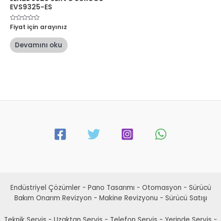
EVS9325-ES
5
Fiyat için arayınız
üzerinden
0
oy
Devamını oku
aldı
Endüstriyel Çözümler - Pano Tasarımı - Otomasyon - Sürücü
Bakım Onarım Revizyon - Makine Revizyonu - Sürücü Satışı
Teknik Servis - Uzaktan Servis - Telefon Servis - Yerinde Servis -