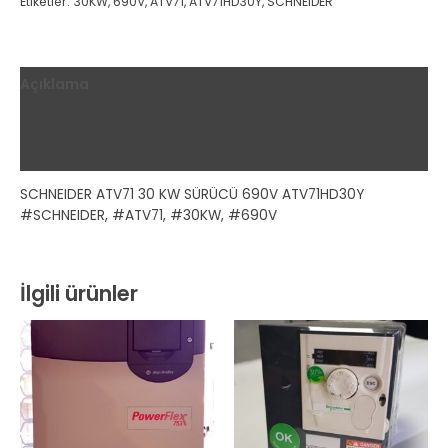
Etiketler:
30KW
,
690V
,
ATV71
,
ATV71HD30Y
,
SCHNEIDER
Açıklama
Ek bilgi
Değerlendirmeler (0)
SCHNEIDER ATV71 30 KW SÜRÜCÜ 690V ATV71HD30Y
#SCHNEIDER, #ATV71, #30KW, #690V
İlgili ürünler