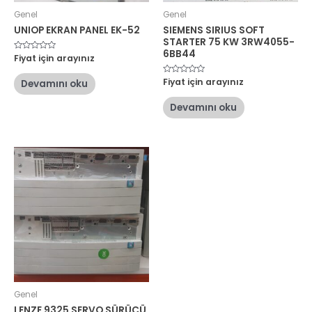
Genel
Genel
UNIOP EKRAN PANEL EK-52
SIEMENS SIRIUS SOFT
STARTER 75 KW 3RW4055-
6BB44
5
Fiyat için arayınız
üzerinden
0
oy
5
Fiyat için arayınız
Devamını oku
aldı
üzerinden
0
oy
Devamını oku
aldı
Genel
LENZE 9325 SERVO SÜRÜCÜ