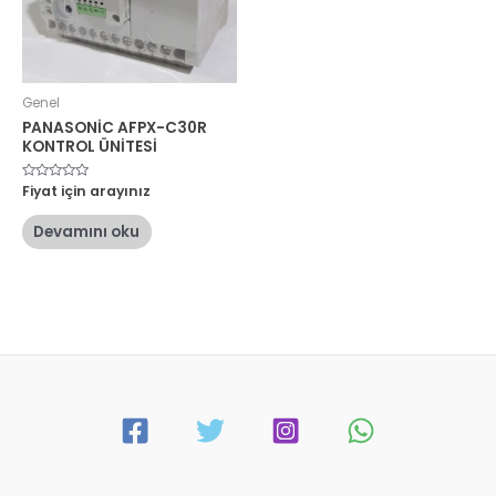
Genel
PANASONİC AFPX-C30R
KONTROL ÜNİTESİ
5
Fiyat için arayınız
üzerinden
0
oy
Devamını oku
aldı