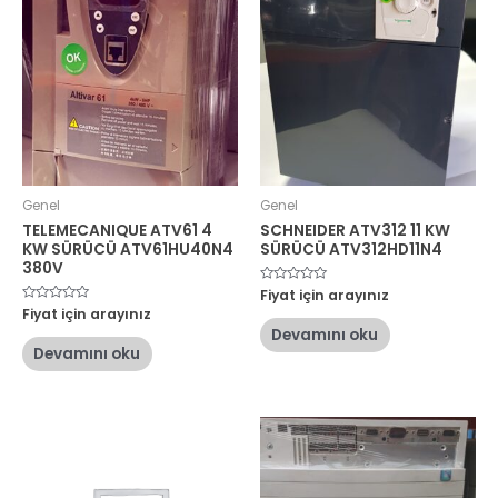
Genel
Genel
TELEMECANIQUE ATV61 4
SCHNEIDER ATV312 11 KW
KW SÜRÜCÜ ATV61HU40N4
SÜRÜCÜ ATV312HD11N4
380V
5
Fiyat için arayınız
üzerinden
5
Fiyat için arayınız
0
üzerinden
oy
Devamını oku
0
aldı
oy
Devamını oku
aldı