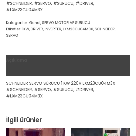
#SCHNEIDER, #SERVO, #SURUCU, #DRIVER,
#LXM23CU04M3X
Kategoriler:
Genel
,
SERVO MOTOR VE SÜRÜCÜ
Etiketler:
1KW
,
DRIVER
,
INVERTER
,
LXM23CU04M3X
,
SCHNEIDER
,
SERVO
Açıklama
Değerlendirmeler (0)
SCHNEIDER SERVO SÜRÜCÜ 1 KW 220V LXM23CU04M3X
#SCHNEIDER, #SERVO, #SURUCU, #DRIVER,
#LXM23CU04M3X
İlgili ürünler