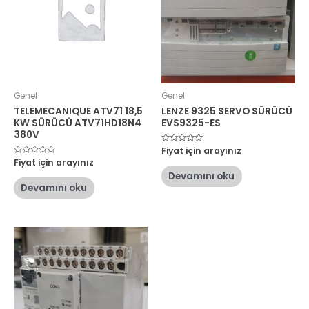
Genel
Genel
TELEMECANIQUE ATV71 18,5
LENZE 9325 SERVO SÜRÜCÜ
KW SÜRÜCÜ ATV71HD18N4
EVS9325-ES
380V
5
Fiyat için arayınız
üzerinden
5
Fiyat için arayınız
0
üzerinden
oy
Devamını oku
0
aldı
oy
Devamını oku
aldı