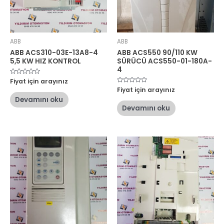
ABB
ABB
ABB ACS310-03E-13A8-4
ABB ACS550 90/110 KW
5,5 KW HIZ KONTROL
SÜRÜCÜ ACS550-01-180A-
4
5
Fiyat için arayınız
üzerinden
5
Fiyat için arayınız
0
üzerinden
oy
Devamını oku
0
aldı
oy
Devamını oku
aldı