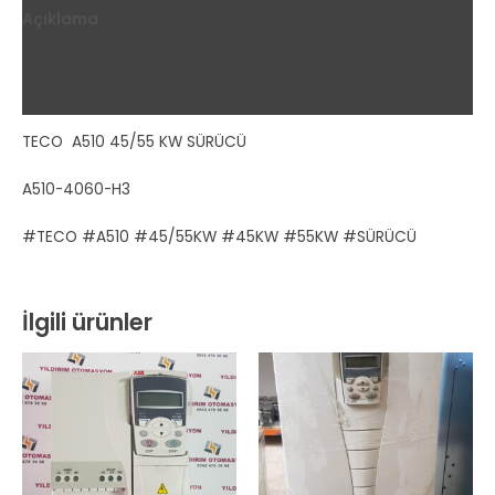
Açıklama
Ek bilgi
Değerlendirmeler (0)
TECO A510 45/55 KW SÜRÜCÜ
A510-4060-H3
#TECO #A510 #45/55KW #45KW #55KW #SÜRÜCÜ
İlgili ürünler