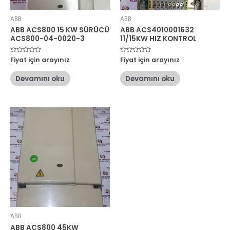
ABB
ABB
ABB ACS800 15 KW SÜRÜCÜ
ABB ACS4010001632
ACS800-04-0020-3
11/15KW HIZ KONTROL
5
Fiyat için arayınız
5
Fiyat için arayınız
üzerinden
üzerinden
0
0
oy
oy
Devamını oku
Devamını oku
aldı
aldı
ABB
ABB ACS800 45KW