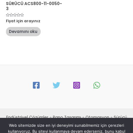
SÜRÜCÜ ACS800-11-0050-
3
5
Fiyat için arayınız
üzerinden
0
oy
Devamını oku
aldı
Endüstriyel Çözümler - Pano Tasarımı - Otomasyon - Sürücü
Bakım Onarım Revizyon - Makine Revizyonu - Sürücü Satışı
Web sitemizde size en iyi deneyimi sunabilmemiz için çerezleri
kullanıyoruz. Bu siteyi kullanmaya devam ederseniz, bunu kabul