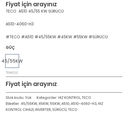
Fiyat için arayınız
TECO A510 45/55 KW SÜRÜCÜ
A510-4060-H3
#TECO #A510 #45/55KW #45KW #55KW #SÜRÜCÜ
GÜÇ
45/55KW
TEMIZLE
Fiyat için arayınız
Stok kodu:
Yok
Kategoriler:
HIZ KONTROL
,
TECO
Etiketler:
45/55KW
,
45KW
,
55KW
,
A510
,
A510-4060-H3
,
HIZ
KONTROL CİHAZI
,
INVERTER
,
SÜRÜCÜ
,
TECO