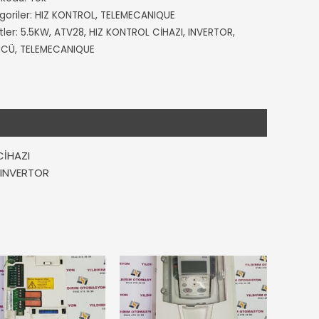
goriler:
HIZ KONTROL
,
TELEMECANIQUE
tler:
5.5KW
,
ATV28
,
HIZ KONTROL CİHAZI
,
INVERTOR
,
ÜCÜ
,
TELEMECANIQUE
CİHAZI
INVERTOR