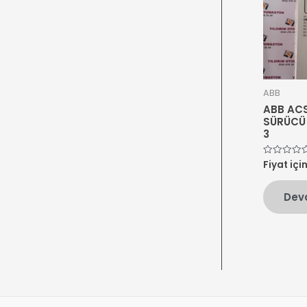
ABB
ABB AC
SÜRÜCÜ 
3
Fiyat içi
5
üzerinden
0
oy
Dev
aldı