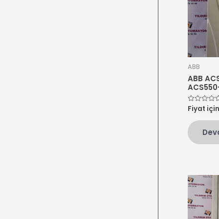
ABB
ABB AC
ACS550
Fiyat içi
5
üzerinden
0
oy
Dev
aldı