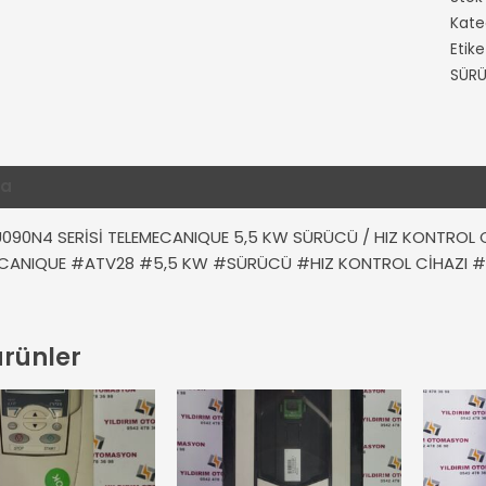
Kate
Etike
SÜR
ma
Ek bilgi
Değerlendirmeler (0)
090N4 SERİSİ TELEMECANIQUE 5,5 KW SÜRÜCÜ / HIZ KONTROL 
CANIQUE #ATV28 #5,5 KW #SÜRÜCÜ #HIZ KONTROL CİHAZI #
 ürünler