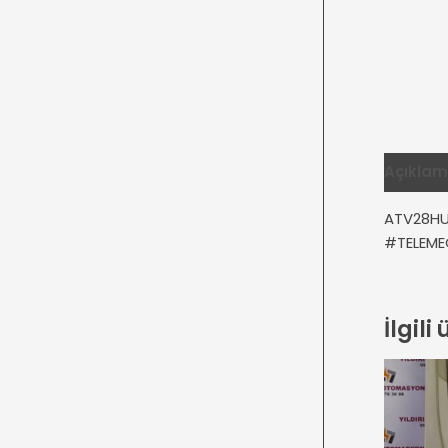
Açıkla
ATV28HU
#TELEME
İlgili