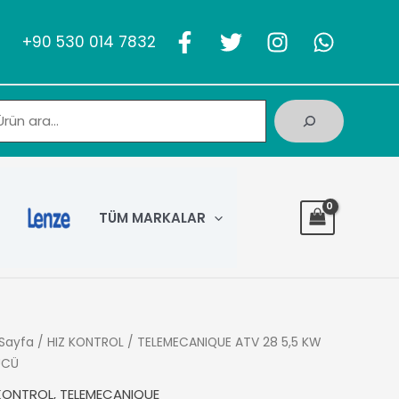
+90 530 014 7832
Ara
TÜM MARKALAR
Sayfa
/
HIZ KONTROL
/ TELEMECANIQUE ATV 28 5,5 KW
ÜCÜ
 KONTROL
,
TELEMECANIQUE