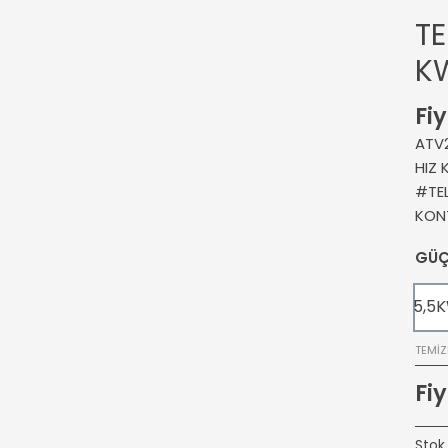
TE
K
Fiy
ATV
HIZ 
#TE
KON
GÜ
5,5
TEMIZ
Fiy
Stok