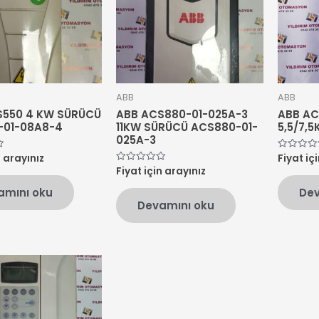
ABB
ABB
S550 4 KW SÜRÜCÜ
ABB ACS880-01-025A-3
ABB AC
-01-08A8-4
11KW SÜRÜCÜ ACS880-01-
5,5/7,
025A-3
n arayınız
Fiyat iç
5
üzerinden
Fiyat için arayınız
5
0
üzerinden
oy
0
amını oku
Dev
aldı
oy
Devamını oku
aldı