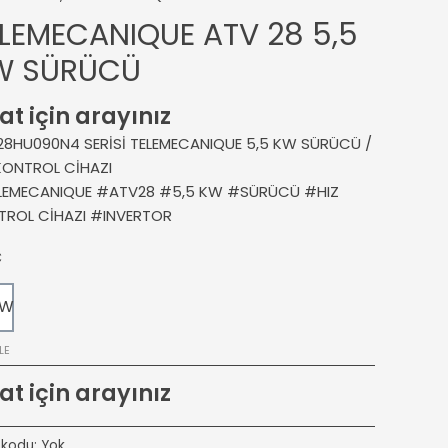
LEMECANIQUE ATV 28 5,5
W SÜRÜCÜ
at için arayınız
28HU090N4 SERİSİ TELEMECANIQUE 5,5 KW SÜRÜCÜ /
KONTROL CİHAZI
LEMECANIQUE #ATV28 #5,5 KW #SÜRÜCÜ #HIZ
TROL CİHAZI #INVERTOR
Ç
KW
LE
at için arayınız
 kodu:
Yok