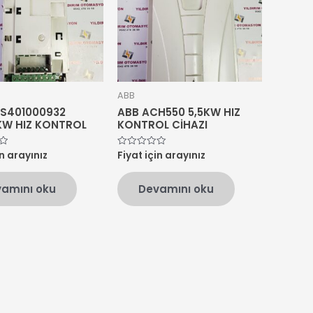
ABB
S401000932
ABB ACH550 5,5KW HIZ
5KW HIZ KONTROL
KONTROL CİHAZI
in arayınız
Fiyat için arayınız
5
üzerinden
0
oy
amını oku
Devamını oku
aldı