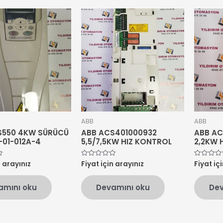
ABB
ABB
S550 4KW SÜRÜCÜ
ABB ACS401000932
ABB AC
01-012A-4
5,5/7,5KW HIZ KONTROL
2,2KW 
n arayınız
Fiyat için arayınız
Fiyat iç
5
5
üzerinden
üzerinden
0
0
oy
oy
amını oku
Devamını oku
Dev
aldı
aldı