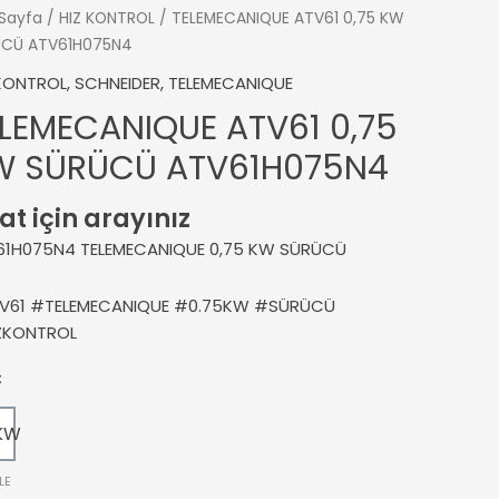
Sayfa
/
HIZ KONTROL
/ TELEMECANIQUE ATV61 0,75 KW
ÜCÜ ATV61H075N4
 KONTROL
,
SCHNEIDER
,
TELEMECANIQUE
LEMECANIQUE ATV61 0,75
W SÜRÜCÜ ATV61H075N4
at için arayınız
61H075N4 TELEMECANIQUE 0,75 KW SÜRÜCÜ
V61 #TELEMECANIQUE #0.75KW #SÜRÜCÜ
ZKONTROL
Ç
KW
LE