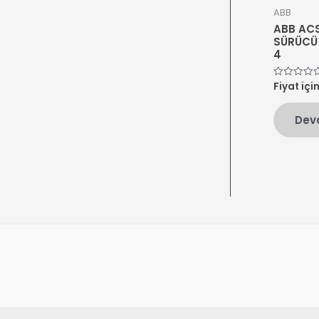
ABB
ABB ACS
SÜRÜCÜ
4
Fiyat içi
5
üzerinden
0
oy
Dev
aldı