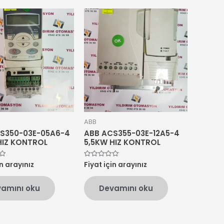
ABB
S350-03E-05A6-4
ABB ACS355-03E-12A5-4
HIZ KONTROL
5,5KW HIZ KONTROL
in arayınız
Fiyat için arayınız
5
üzerinden
0
oy
amını oku
Devamını oku
aldı