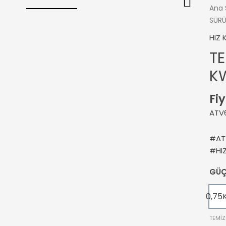
Ana 
SÜR
HIZ
TE
K
Fiy
ATV
#AT
#HI
GÜ
0,75
TEMIZ