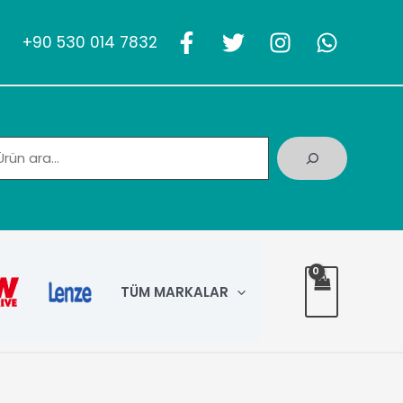
+90 530 014 7832
Ara
TÜM MARKALAR