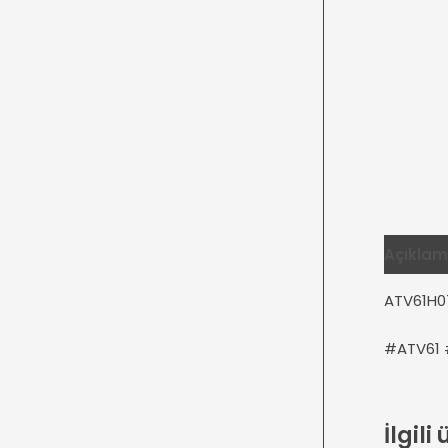
Açıkla
ATV61H0
#ATV61 
İlgili