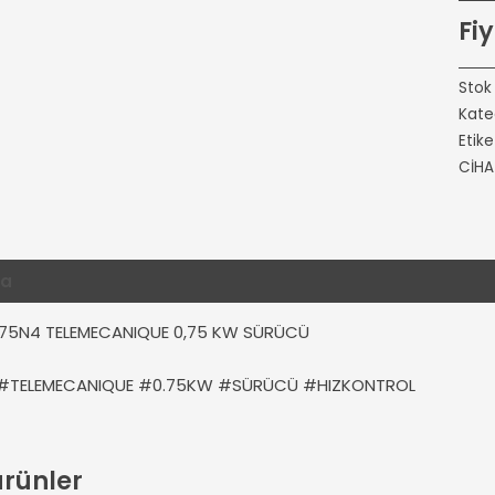
Fiy
Stok
Kate
Etike
CİHA
ma
Ek bilgi
Değerlendirmeler (0)
75N4 TELEMECANIQUE 0,75 KW SÜRÜCÜ
#TELEMECANIQUE #0.75KW #SÜRÜCÜ #HIZKONTROL
 ürünler