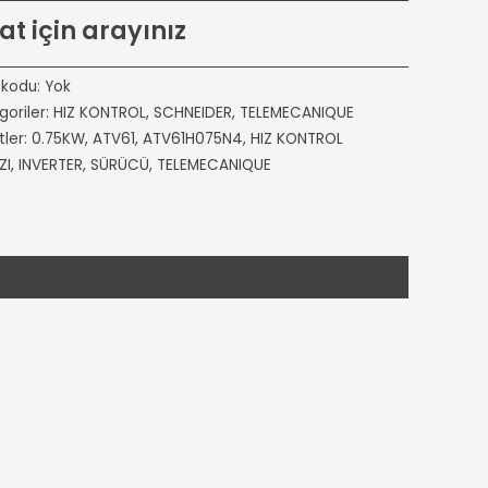
at için arayınız
 kodu:
Yok
goriler:
HIZ KONTROL
,
SCHNEIDER
,
TELEMECANIQUE
tler:
0.75KW
,
ATV61
,
ATV61H075N4
,
HIZ KONTROL
ZI
,
INVERTER
,
SÜRÜCÜ
,
TELEMECANIQUE