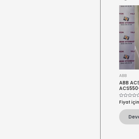
ABB
ABB AC
ACS550-
Fiyat içi
5
üzerinden
0
oy
Dev
aldı