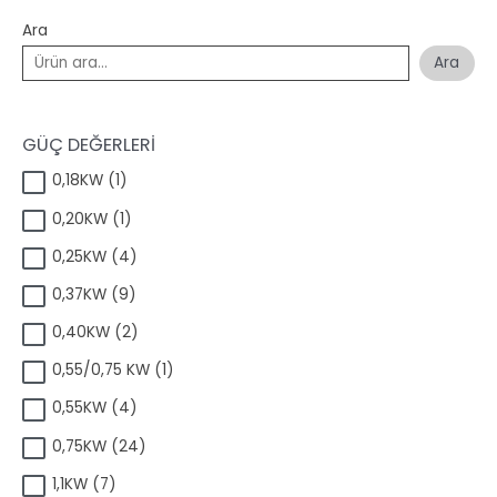
Ara
Ara
GÜÇ DEĞERLERİ
1
0,18KW
1
ü
1
0,20KW
1
r
ü
ü
4
0,25KW
4
r
n
ü
ü
9
0,37KW
9
r
n
ü
ü
2
0,40KW
2
r
n
ü
ü
1
0,55/0,75 KW
1
r
n
ü
ü
4
0,55KW
4
r
n
ü
ü
2
0,75KW
24
r
n
4
ü
7
1,1KW
7
ü
n