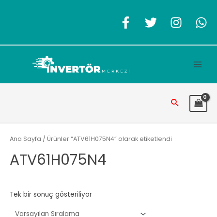
İçeriğe
atla
Main
Men
Arama
Ana Sayfa
/ Ürünler “ATV61H075N4” olarak etiketlendi
ATV61H075N4
Tek bir sonuç gösteriliyor