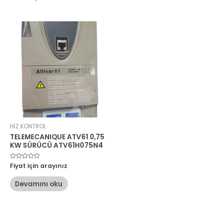
HIZ KONTROL
TELEMECANIQUE ATV61 0,75
KW SÜRÜCÜ ATV61H075N4
5
Fiyat için arayınız
üzerinden
0
oy
Devamını oku
aldı