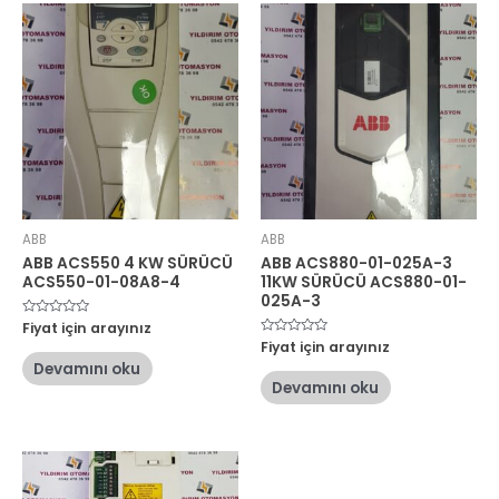
ABB
ABB
ABB ACS550 4 KW SÜRÜCÜ
ABB ACS880-01-025A-3
ACS550-01-08A8-4
11KW SÜRÜCÜ ACS880-01-
025A-3
5
Fiyat için arayınız
üzerinden
5
Fiyat için arayınız
0
üzerinden
oy
Devamını oku
0
aldı
oy
Devamını oku
aldı