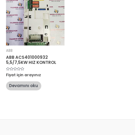
ABB
ABB ACS401000932
5,5/7,5KW HIZ KONTROL
5
Fiyat için arayınız
üzerinden
0
oy
Devamını oku
aldı