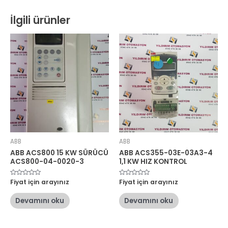
İlgili ürünler
ABB
ABB
ABB ACS800 15 KW SÜRÜCÜ
ABB ACS355-03E-03A3-4
ACS800-04-0020-3
1,1 KW HIZ KONTROL
5
Fiyat için arayınız
5
Fiyat için arayınız
üzerinden
üzerinden
0
0
oy
oy
Devamını oku
Devamını oku
aldı
aldı