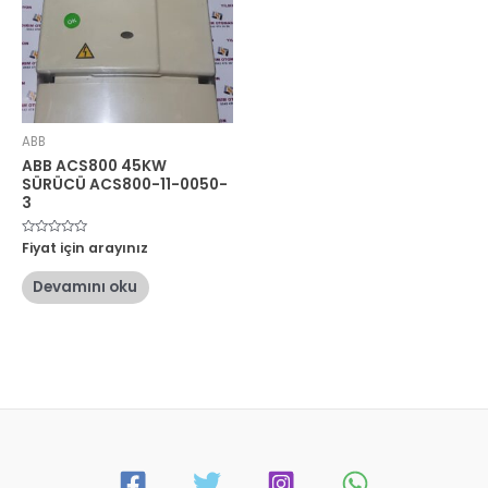
ABB
ABB ACS800 45KW
SÜRÜCÜ ACS800-11-0050-
3
5
Fiyat için arayınız
üzerinden
0
oy
Devamını oku
aldı