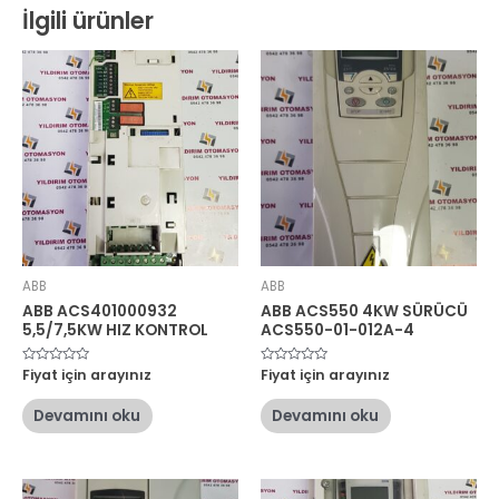
İlgili ürünler
ABB
ABB
ABB ACS401000932
ABB ACS550 4KW SÜRÜCÜ
5,5/7,5KW HIZ KONTROL
ACS550-01-012A-4
5
Fiyat için arayınız
5
Fiyat için arayınız
üzerinden
üzerinden
0
0
oy
oy
Devamını oku
Devamını oku
aldı
aldı