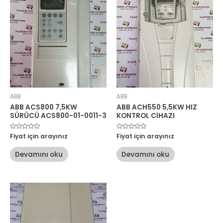
ABB
ABB
ABB ACS800 7,5KW
ABB ACH550 5,5KW HIZ
SÜRÜCÜ ACS800-01-0011-3
KONTROL CİHAZI
5
Fiyat için arayınız
5
Fiyat için arayınız
üzerinden
üzerinden
0
0
oy
oy
Devamını oku
Devamını oku
aldı
aldı