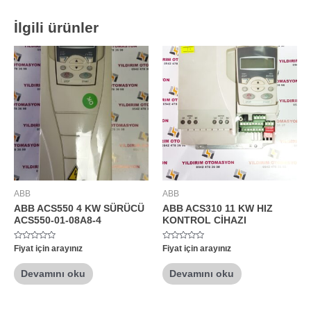
İlgili ürünler
ABB
ABB
ABB ACS550 4 KW SÜRÜCÜ
ABB ACS310 11 KW HIZ
ACS550-01-08A8-4
KONTROL CİHAZI
5
5
Fiyat için arayınız
Fiyat için arayınız
üzerinden
üzerinden
0
0
oy
oy
Devamını oku
Devamını oku
aldı
aldı