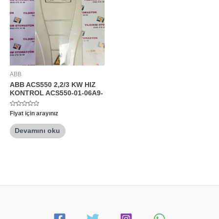
ABB
ABB ACS550 2,2/3 KW HIZ
KONTROL ACS550-01-06A9-
5
Fiyat için arayınız
üzerinden
0
oy
Devamını oku
aldı