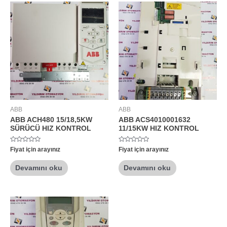
ABB
ABB
ABB ACH480 15/18,5KW
ABB ACS4010001632
SÜRÜCÜ HIZ KONTROL
11/15KW HIZ KONTROL
5
5
Fiyat için arayınız
Fiyat için arayınız
üzerinden
üzerinden
0
0
oy
oy
Devamını oku
Devamını oku
aldı
aldı