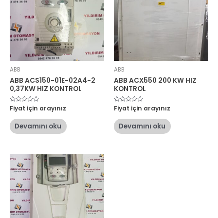
ABB
ABB
ABB ACS150-01E-02A4-2
ABB ACX550 200 KW HIZ
0,37KW HIZ KONTROL
KONTROL
5
Fiyat için arayınız
5
Fiyat için arayınız
üzerinden
üzerinden
0
0
oy
oy
Devamını oku
Devamını oku
aldı
aldı