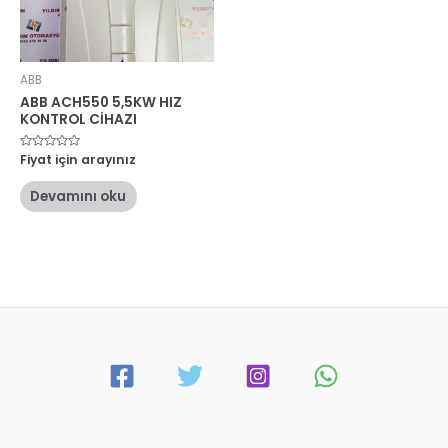
ABB
ABB ACH550 5,5KW HIZ
KONTROL CİHAZI
5
Fiyat için arayınız
üzerinden
0
oy
Devamını oku
aldı