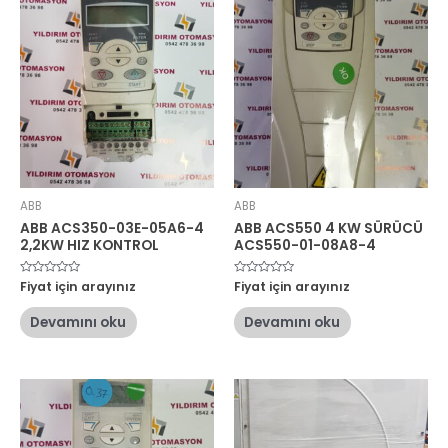
ABB
ABB
ABB ACS350-03E-05A6-4
ABB ACS550 4 KW SÜRÜCÜ
2,2KW HIZ KONTROL
ACS550-01-08A8-4
5
Fiyat için arayınız
5
Fiyat için arayınız
üzerinden
üzerinden
0
0
oy
oy
Devamını oku
Devamını oku
aldı
aldı