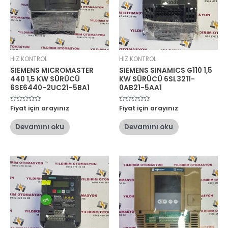
HIZ KONTROL
HIZ KONTROL
SIEMENS MICROMASTER
SIEMENS SINAMICS G110 1,5
440 1,5 KW SÜRÜCÜ
KW SÜRÜCÜ 6SL3211-
6SE6440-2UC21-5BA1
0AB21-5AA1
5
Fiyat için arayınız
5
Fiyat için arayınız
üzerinden
üzerinden
0
0
oy
oy
Devamını oku
Devamını oku
aldı
aldı