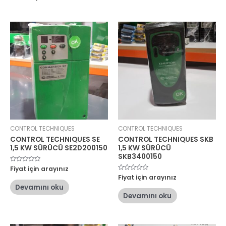
CONTROL TECHNIQUES
CONTROL TECHNIQUES
CONTROL TECHNIQUES SE
CONTROL TECHNIQUES SKB
1,5 KW SÜRÜCÜ SE2D200150
1,5 KW SÜRÜCÜ
SKB3400150
5
Fiyat için arayınız
üzerinden
5
Fiyat için arayınız
0
üzerinden
oy
Devamını oku
0
aldı
oy
Devamını oku
aldı