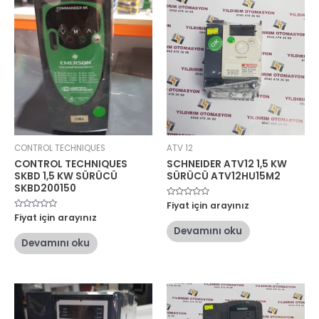
CONTROL TECHNIQUES
ATV 12
CONTROL TECHNIQUES
SCHNEIDER ATV12 1,5 KW
SKBD 1,5 KW SÜRÜCÜ
SÜRÜCÜ ATV12HU15M2
SKBD200150
5
Fiyat için arayınız
üzerinden
5
Fiyat için arayınız
0
üzerinden
oy
Devamını oku
0
aldı
oy
Devamını oku
aldı