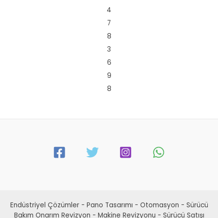
4
7
8
3
6
9
8
Endüstriyel Çözümler - Pano Tasarımı - Otomasyon - Sürücü
Bakım Onarım Revizyon - Makine Revizyonu - Sürücü Satışı