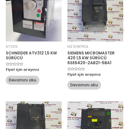
ATV312
HIZ KONTROL
SCHNEIDER ATV312 1,5 KW
SIEMENS MICROMASTER
SÜRÜCÜ
420 1,5 KW SÜRÜCÜ
6SE6420-2AB21-5BA1
5
Fiyat için arayınız
üzerinden
5
Fiyat için arayınız
0
üzerinden
oy
Devamını oku
0
aldı
oy
Devamını oku
aldı