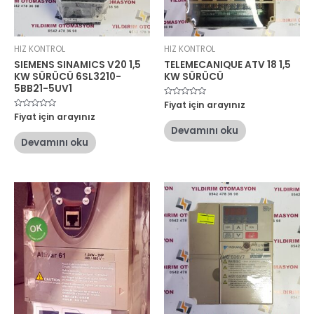
HIZ KONTROL
HIZ KONTROL
SIEMENS SINAMICS V20 1,5
TELEMECANIQUE ATV 18 1,5
KW SÜRÜCÜ 6SL3210-
KW SÜRÜCÜ
5BB21-5UV1
5
Fiyat için arayınız
üzerinden
5
Fiyat için arayınız
0
üzerinden
oy
Devamını oku
0
aldı
oy
Devamını oku
aldı