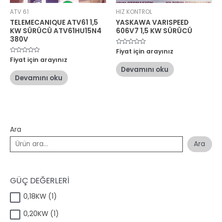
ATV 61
HIZ KONTROL
TELEMECANIQUE ATV61 1,5
YASKAWA VARISPEED
KW SÜRÜCÜ ATV61HU15N4
606V7 1,5 KW SÜRÜCÜ
380V
5
Fiyat için arayınız
üzerinden
5
Fiyat için arayınız
0
üzerinden
oy
Devamını oku
0
aldı
oy
Devamını oku
aldı
Ara
Ara
GÜÇ DEĞERLERİ
1
0,18KW
1
ü
1
0,20KW
1
r