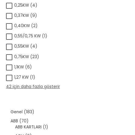
ü
ü
4
0,25KW
4
r
n
ü
ü
9
0,37KW
9
r
n
ü
ü
2
0,40KW
2
r
n
ü
ü
1
0,55/0,75 KW
1
r
n
ü
ü
4
0,55KW
4
r
n
ü
ü
2
0,75KW
23
r
n
3
ü
6
1,1KW
6
ü
n
ü
r
1
1,27 KW
1
r
ü
ü
ü
n
42 için daha fazla gösterir
r
n
ü
n
1
Genel
183
8
7
ABB
70
3
0
1
ABB KARTLARI
1
ü
ü
ü