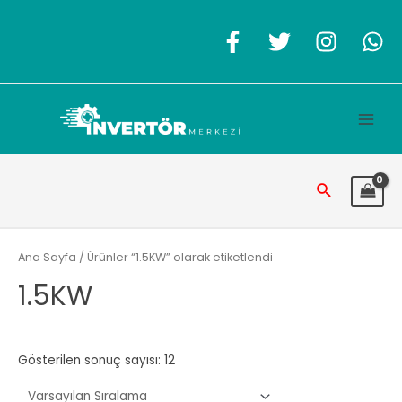
İçeriğe
atla
Main
Men
Arama
Ana Sayfa
/ Ürünler “1.5KW” olarak etiketlendi
1.5KW
Gösterilen sonuç sayısı: 12