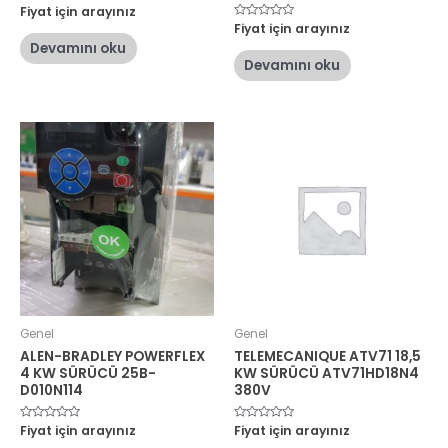
5
Fiyat için arayınız
üzerinden
5
Fiyat için arayınız
0
üzerinden
oy
Devamını oku
0
aldı
oy
Devamını oku
aldı
Genel
Genel
ALEN-BRADLEY POWERFLEX
TELEMECANIQUE ATV71 18,5
4 KW SÜRÜCÜ 25B-
KW SÜRÜCÜ ATV71HD18N4
D010N114
380V
5
Fiyat için arayınız
5
Fiyat için arayınız
üzerinden
üzerinden