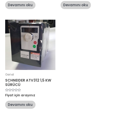
0
0
oy
oy
Devamını oku
Devamını oku
aldı
aldı
Genel
SCHNEIDER ATV312 1,5 KW
SÜRÜCÜ
5
Fiyat için arayınız
üzerinden
0
oy
Devamını oku
aldı