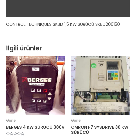
Ek bilgi
Değerlendirmeler (0)
CONTROL TECHNIQUES SKBD 1,5 KW SÜRÜCÜ SKBD200150
İlgili ürünler
Genel
Genel
BERGES 4 KW SÜRÜCÜ 380V
OMRON F7 SYSDRIVE 30 KW
SÜRÜCÜ