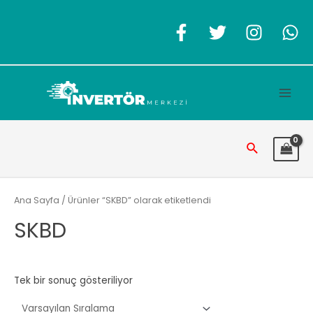
İçeriğe
atla
Main
Men
Arama
Ana Sayfa
/ Ürünler “SKBD” olarak etiketlendi
SKBD
Tek bir sonuç gösteriliyor