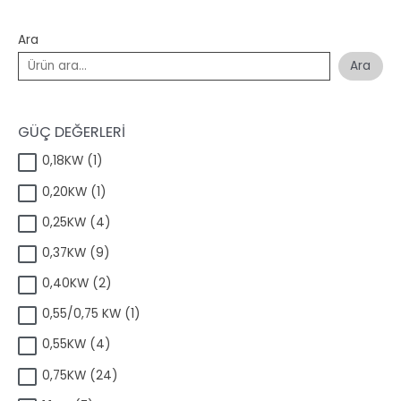
Ara
Ara
GÜÇ DEĞERLERİ
1
0,18KW
1
ü
1
0,20KW
1
r
ü
ü
4
0,25KW
4
r
n
ü
ü
9
0,37KW
9
r
n
ü
ü
2
0,40KW
2
r
n
ü
ü
1
0,55/0,75 KW
1
r
n
ü
ü
4
0,55KW
4
r
n
ü
ü
2
0,75KW
24
r
n
4
ü