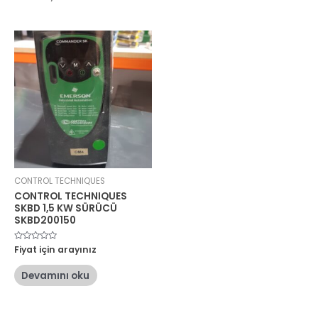
CONTROL TECHNIQUES
CONTROL TECHNIQUES
SKBD 1,5 KW SÜRÜCÜ
SKBD200150
5
Fiyat için arayınız
üzerinden
0
oy
Devamını oku
aldı