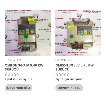
HIZ KONTROL
HIZ KONTROL
OMRON 3G3JV 0,40 KW
OMRON 3G3JV 0,75 KW
SÜRÜCÜ
SÜRÜCÜ
5
Fiyat için arayınız
5
Fiyat için arayınız
üzerinden
üzerinden
0
0
oy
oy
Devamını oku
Devamını oku
aldı
aldı