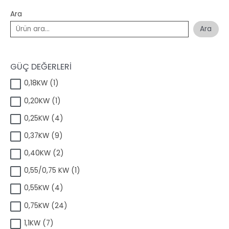
Ara
Ara
GÜÇ DEĞERLERİ
1
0,18KW
1
ü
1
0,20KW
1
r
ü
ü
4
0,25KW
4
r
n
ü
ü
9
0,37KW
9
r
n
ü
ü
2
0,40KW
2
r
n
ü
ü
1
0,55/0,75 KW
1
r
n
ü
ü
4
0,55KW
4
r
n
ü
ü
2
0,75KW
24
r
n
4
ü
7
1,1KW
7
ü
n