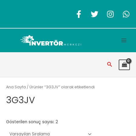
İçeriğe
atla
Main
Men
Arama
Ana Sayfa
/ Ürünler “3G3JV” olarak etiketlendi
3G3JV
Gösterilen sonuç sayısı: 2