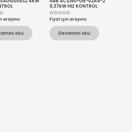
S401000532 4KW
ABB ACS150-01E-02A4-2
NTROL
0,37KW HIZ KONTROL
in arayınız
Fiyat için arayınız
5
üzerinden
0
oy
amını oku
Devamını oku
aldı