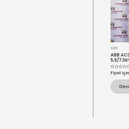
ABB
ABB AC
5,5/7,5
Fiyat içi
5
üzerinden
0
oy
Dev
aldı