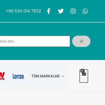
+90 530 014 7832
Ara
TÜM MARKALAR