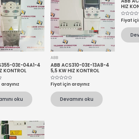
ABB AC
HIZ KO
Fiyat iç
5
üzerinden
0
oy
Dev
aldı
ABB
S355-03E-04A1-4
ABB ACS310-03E-13A8-4
IZ KONTROL
5,5 KW HIZ KONTROL
n arayınız
Fiyat için arayınız
5
üzerinden
0
oy
amını oku
Devamını oku
aldı