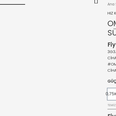
Ana 
HIZ
O
S
Fiy
3G3
CİHA
#OM
CİH
GÜ
0,75
TEMIZ