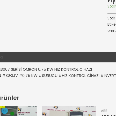
Fiy
Stokt
Stok
Etike
omr
ma
Ek bilgi
Değerlendirmeler (0)
B007 SERİSİ OMRON 0,75 KW HIZ KONTROL CİHAZI
#3G3JV #0,75 KW #SÜRÜCÜ #HIZ KONTROL CİHAZI #INVER
 ürünler
ABB