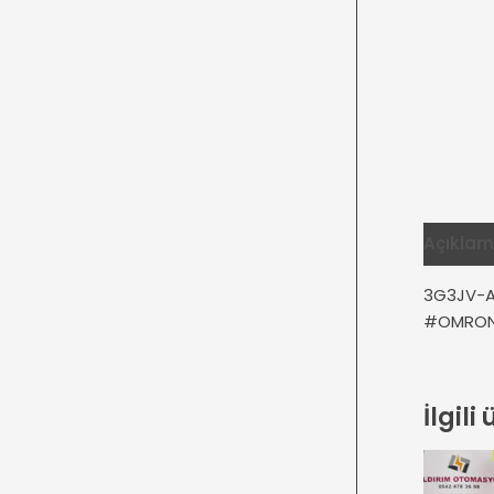
Açıkla
3G3JV-A
#OMRON 
İlgili