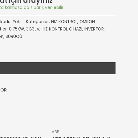
at için arayınız
a kalmasa da sipariş verilebilir
 kodu:
Yok
Kategoriler:
HIZ KONTROL
,
OMRON
tler:
0.75KW
,
3G3JV
,
HIZ KONTROL CİHAZI
,
INVERTOR
,
on
,
SÜRÜCÜ
TOR
ABB