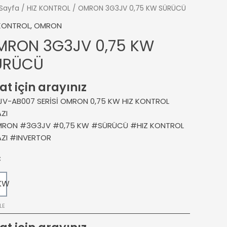
Sayfa
/
HIZ KONTROL
/ OMRON 3G3JV 0,75 KW SÜRÜCÜ
 KONTROL
,
OMRON
MRON 3G3JV 0,75 KW
ÜRÜCÜ
at için arayınız
JV-AB007 SERİSİ OMRON 0,75 KW HIZ KONTROL
ZI
RON #3G3JV #0,75 KW #SÜRÜCÜ #HIZ KONTROL
AZI #INVERTOR
Ç
KW
LE