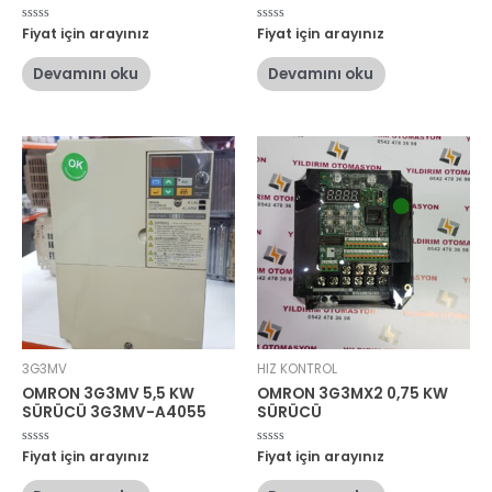
5
Fiyat için arayınız
5
Fiyat için arayınız
üzerinden
üzerinden
0
0
oy
oy
Devamını oku
Devamını oku
aldı
aldı
3G3MV
HIZ KONTROL
OMRON 3G3MV 5,5 KW
OMRON 3G3MX2 0,75 KW
SÜRÜCÜ 3G3MV-A4055
SÜRÜCÜ
5
Fiyat için arayınız
5
Fiyat için arayınız
üzerinden
üzerinden
0
0
oy
oy