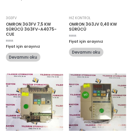
3G3FV
HIZ KONTROL
OMRON 3G3FV 7,5 KW
OMRON 3G3JV 0,40 KW
SÜRÜCÜ 3G3FV-A4075-
SÜRÜCÜ
CUE
5
Fiyat için arayınız
üzerinden
5
Fiyat için arayınız
0
üzerinden
oy
Devamını oku
0
aldı
oy
Devamını oku
aldı