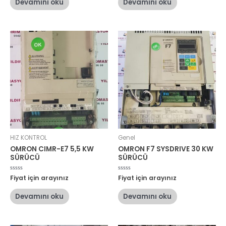
Devamını oku
Devamını oku
aldı
aldı
HIZ KONTROL
Genel
OMRON CIMR-E7 5,5 KW
OMRON F7 SYSDRIVE 30 KW
SÜRÜCÜ
SÜRÜCÜ
5
Fiyat için arayınız
5
Fiyat için arayınız
üzerinden
üzerinden
0
0
oy
oy
Devamını oku
Devamını oku
aldı
aldı