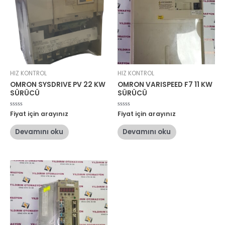
HIZ KONTROL
HIZ KONTROL
OMRON SYSDRIVE PV 22 KW
OMRON VARISPEED F7 11 KW
SÜRÜCÜ
SÜRÜCÜ
5
Fiyat için arayınız
5
Fiyat için arayınız
üzerinden
üzerinden
0
0
oy
oy
Devamını oku
Devamını oku
aldı
aldı