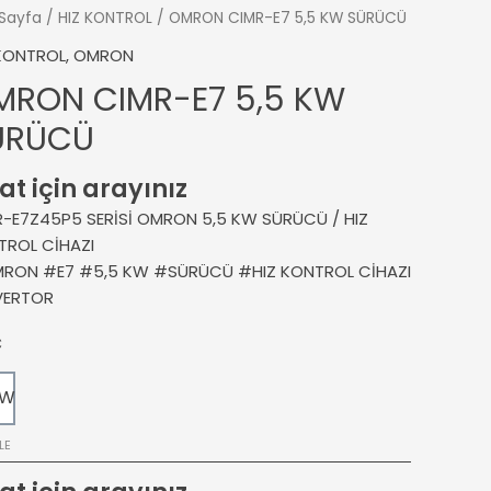
Sayfa
/
HIZ KONTROL
/ OMRON CIMR-E7 5,5 KW SÜRÜCÜ
 KONTROL
,
OMRON
MRON CIMR-E7 5,5 KW
ÜRÜCÜ
at için arayınız
-E7Z45P5 SERİSİ OMRON 5,5 KW SÜRÜCÜ / HIZ
TROL CİHAZI
RON #E7 #5,5 KW #SÜRÜCÜ #HIZ KONTROL CİHAZI
VERTOR
Ç
KW
LE