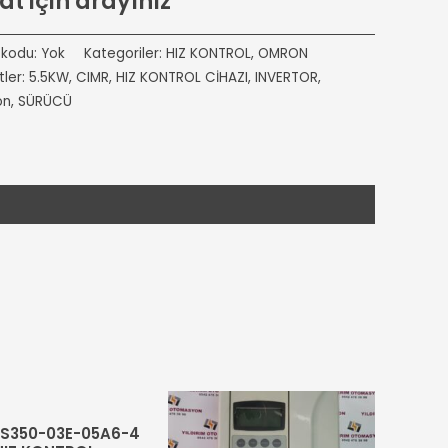
at için arayınız
 kodu:
Yok
Kategoriler:
HIZ KONTROL
,
OMRON
tler:
5.5KW
,
CIMR
,
HIZ KONTROL CİHAZI
,
INVERTOR
,
on
,
SÜRÜCÜ
S350-03E-05A6-4