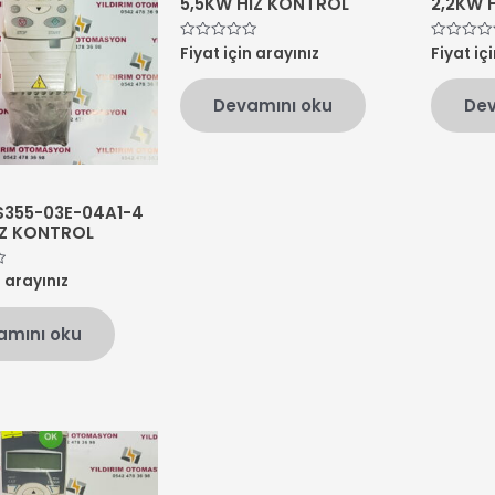
5,5KW HIZ KONTROL
2,2KW 
Fiyat için arayınız
Fiyat iç
5
5
üzerinden
üzerinden
0
0
oy
oy
Devamını oku
Dev
aldı
aldı
S355-03E-04A1-4
IZ KONTROL
n arayınız
amını oku