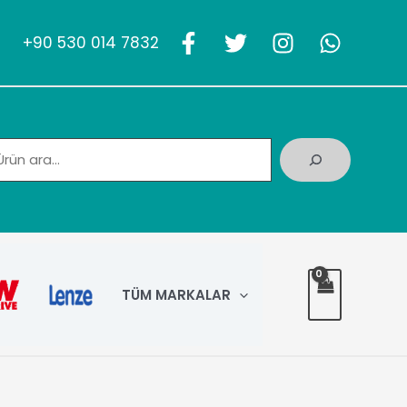
+90 530 014 7832
Ara
TÜM MARKALAR