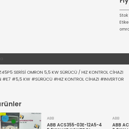
Fiy
Stok
Etike
omr
ma
Ek bilgi
Değerlendirmeler (0)
Z45P5 SERİSİ OMRON 5,5 KW SÜRÜCÜ / HIZ KONTROL CİHAZI
#E7 #5,5 KW #SÜRÜCÜ #HIZ KONTROL CİHAZI #INVERTOR
 ürünler
ABB
ABB
ABB ACS355-03E-12A5-4
ABB AC