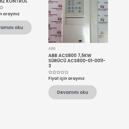
HIZ KONTROL
in arayınız
amını oku
ABB
ABB ACS800 7,5KW
SÜRÜCÜ ACS800-01-0011-
3
Fiyat için arayınız
5
üzerinden
0
oy
Devamını oku
aldı