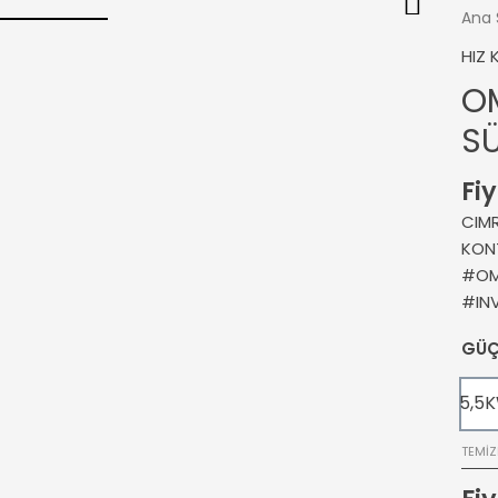
Ana 
HIZ
O
S
Fiy
CIMR
KON
#OM
#IN
GÜ
5,5
TEMIZ