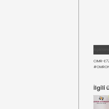
Açıkla
CIMR-E7
#OMRON 
İlgili