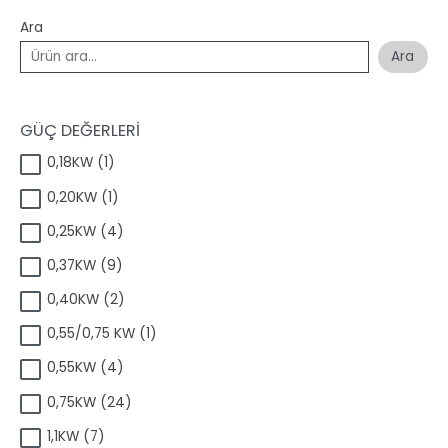
Ara
Ara
GÜÇ DEĞERLERİ
1
0,18KW
1
ü
1
0,20KW
1
r
ü
ü
4
0,25KW
4
r
n
ü
ü
9
0,37KW
9
r
n
ü
ü
2
0,40KW
2
r
n
ü
ü
1
0,55/0,75 KW
1
r
n
ü
ü
4
0,55KW
4
r
n
ü
ü
2
0,75KW
24
r
n
4
ü
7
1,1KW
7
ü
n