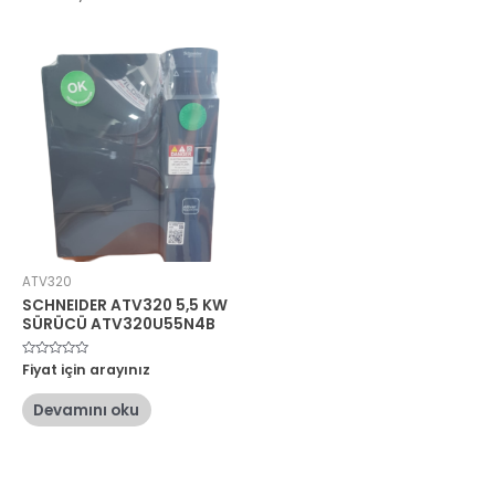
ATV320
SCHNEIDER ATV320 5,5 KW
SÜRÜCÜ ATV320U55N4B
5
Fiyat için arayınız
üzerinden
0
oy
Devamını oku
aldı