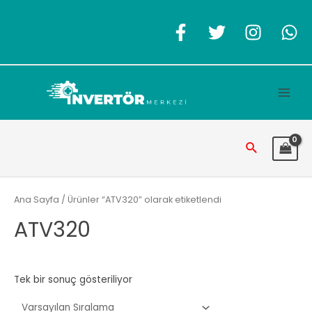
İçeriğe
atla
Main
Men
Arama
Ana Sayfa
/ Ürünler “ATV320” olarak etiketlendi
ATV320
Tek bir sonuç gösteriliyor