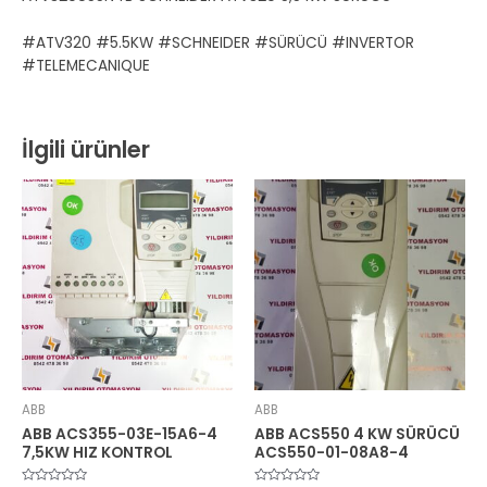
#ATV320 #5.5KW #SCHNEIDER #SÜRÜCÜ #INVERTOR
#TELEMECANIQUE
İlgili ürünler
ABB
ABB
ABB ACS355-03E-15A6-4
ABB ACS550 4 KW SÜRÜCÜ
7,5KW HIZ KONTROL
ACS550-01-08A8-4