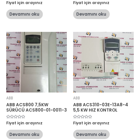
5
Fiyat için arayınız
5
Fiyat için arayınız
üzerinden
üzerinden
0
0
oy
oy
Devamını oku
Devamını oku
aldı
aldı
ABB
ABB
ABB ACS800 7,5KW
ABB ACS310-03E-13A8-4
SÜRÜCÜ ACS800-01-0011-3
5,5 KW HIZ KONTROL
5
Fiyat için arayınız
5
Fiyat için arayınız
üzerinden
üzerinden
0
0
oy
oy
Devamını oku
Devamını oku
aldı
aldı