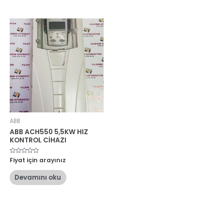
ABB
ABB ACH550 5,5KW HIZ
KONTROL CİHAZI
5
Fiyat için arayınız
üzerinden
0
oy
Devamını oku
aldı