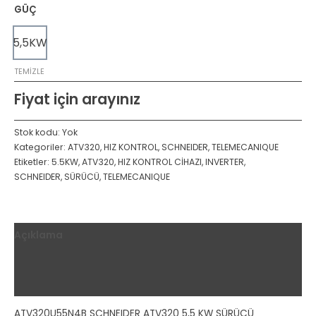
GÜÇ
5,5KW
TEMIZLE
Fiyat için arayınız
Stok kodu:
Yok
Kategoriler:
ATV320
,
HIZ KONTROL
,
SCHNEIDER
,
TELEMECANIQUE
Etiketler:
5.5KW
,
ATV320
,
HIZ KONTROL CİHAZI
,
INVERTER
,
SCHNEIDER
,
SÜRÜCÜ
,
TELEMECANIQUE
Açıklama
Ek bilgi
Değerlendirmeler (0)
ATV320U55N4B SCHNEIDER ATV320 5,5 KW SÜRÜCÜ