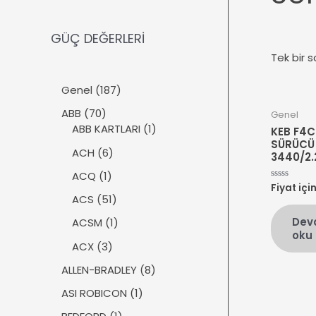
GÜÇ DEĞERLERİ
Tek bir s
1
Genel
187
8
7
ABB
70
Genel
7
0
1
ABB KARTLARI
1
KEB F4C
ü
ü
ü
SÜRÜCÜ 
r
6
ACH
6
3440/2.
r
r
ü
ü
ü
ü
1
ACQ
1
n
r
Fiyat içi
5
n
n
ü
üzerinden
ü
5
ACS
51
0
r
n
1
oy
Dev
ü
1
ACSM
1
aldı
ü
oku
n
ü
r
3
ACX
3
r
ü
ü
ü
8
ALLEN-BRADLEY
8
n
r
n
ü
ü
1
ASI ROBICON
1
r
n
ü
ü
1