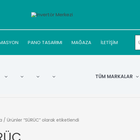
MASYON
PANO TASARIMI
MAĞAZA
İLETİŞİM
TÜM MARKALAR
a
/ Ürünler “SÜRÜC” olarak etiketlendi
RÜC