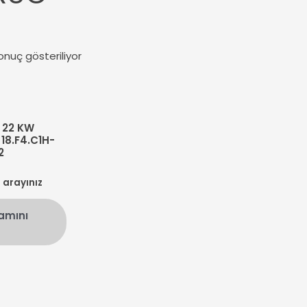
onuç gösteriliyor
 22 KW
18.F4.C1H-
2
n arayınız
amını