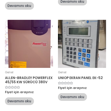
oy
Devamını oku
0
aldı
oy
Devamını oku
aldı
Genel
Genel
ALLEN-BRADLEY POWERFLEX
UNIOP EKRAN PANEL EK-52
45/55 KW SÜRÜCÜ 380V
5
Fiyat için arayınız
üzerinden
5
Fiyat için arayınız
0
üzerinden
oy
Devamını oku
0
aldı
oy
Devamını oku
aldı