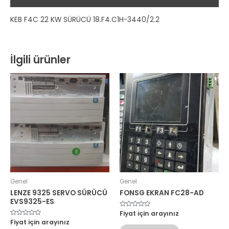
KEB F4C 22 KW SÜRÜCÜ 18.F4.C1H-3440/2.2
İlgili ürünler
Genel
Genel
LENZE 9325 SERVO SÜRÜCÜ
FONSG EKRAN FC28-AD
EVS9325-ES
5
Fiyat için arayınız
üzerinden
5
Fiyat için arayınız
0
üzerinden