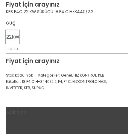
Fiyat için arayınız
KEB F4C 22 KW SÜRÜCÜ 18.F4.C1H-3440/2.2
GÜÇ
22KW
TEMIZLE
Fiyat için arayınız
Stok kodu:
Yok
Kategoriler:
Genel
,
HIZ KONTROL
,
KEB
Etiketler:
18.F4.C1H-3440/2.2
,
F4
,
F4C
,
HIZKONTROLCİHAZI
,
INVERTER
,
KEB
,
SÜRÜC
Açıklama
Ek bilgi
Değerlendirmeler (0)