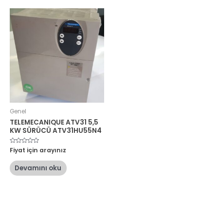
Genel
TELEMECANIQUE ATV31 5,5
KW SÜRÜCÜ ATV31HU55N4
5
Fiyat için arayınız
üzerinden
0
oy
Devamını oku
aldı