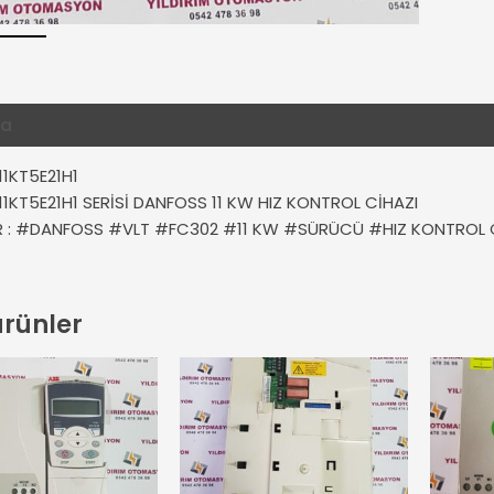
ma
Değerlendirmeler (0)
1KT5E21H1
1KT5E21H1 SERİSİ DANFOSS 11 KW HIZ KONTROL CİHAZI
ER : #DANFOSS #VLT #FC302 #11 KW #SÜRÜCÜ #HIZ KONTROL 
 ürünler