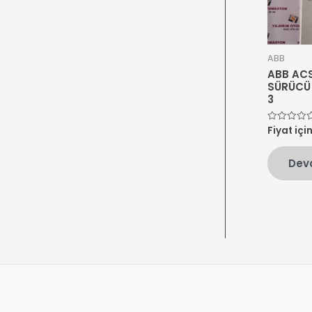
ABB
ABB AC
SÜRÜCÜ 
3
Fiyat içi
5
üzerinden
0
oy
Dev
aldı