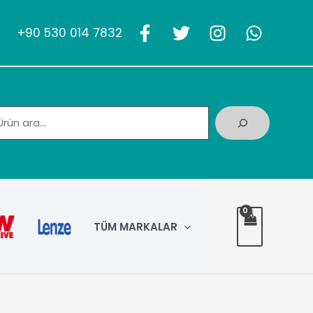
+90 530 014 7832
Ara
TÜM MARKALAR