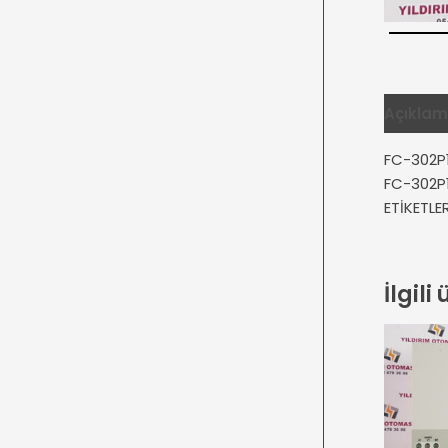
Açıkla
FC-302P1
FC-302P1
ETİKETL
İlgili