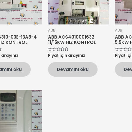
ABB
ABB
310-03E-13A8-4
ABB ACS4010001632
ABB AC
HIZ KONTROL
11/15KW HIZ KONTROL
5,5KW 
n arayınız
Fiyat için arayınız
Fiyat iç
5
5
üzerinden
üzerinden
0
0
oy
oy
amını oku
Devamını oku
Dev
aldı
aldı