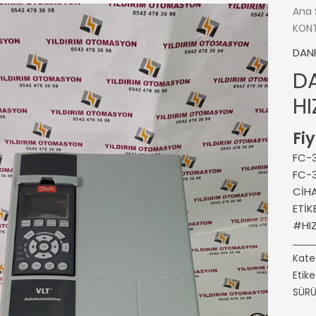
Ana 
KON
DAN
D
H
Fiy
FC-3
FC-3
CİHA
ETİ
#HI
Kate
Etike
SÜR