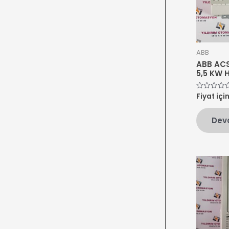
ABB
ABB ACS
5,5 KW 
Fiyat içi
5
üzerinden
0
oy
Dev
aldı