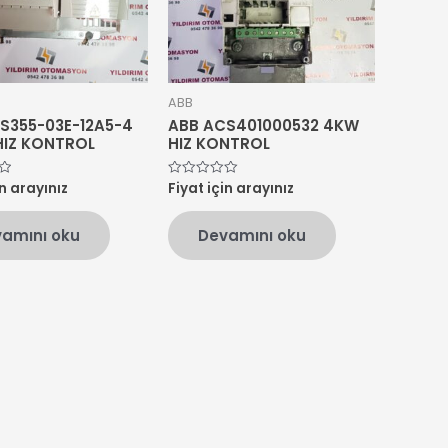
ABB
S355-03E-12A5-4
ABB ACS401000532 4KW
HIZ KONTROL
HIZ KONTROL
in arayınız
Fiyat için arayınız
5
üzerinden
0
oy
amını oku
Devamını oku
aldı